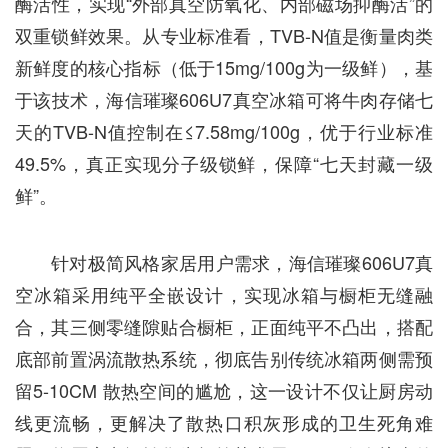
酶活性，实现“外部真空防氧化、内部磁场抑酶活”的
双重锁鲜效果。从专业标准看，TVB-N值是衡量肉类
新鲜度的核心指标（低于15mg/100g为一级鲜），基
于该技术，海信璀璨606U7真空冰箱可将牛肉存储七
天的TVB-N值控制在≤7.58mg/100g，优于行业标准
49.5%，真正实现分子级锁鲜，保障“七天封藏一级
鲜”。
针对极简风格家居用户需求，海信璀璨606U7真
空冰箱采用纯平全嵌设计，实现冰箱与橱柜无缝融
合，其三侧零缝隙贴合橱柜，正面纯平不凸出，搭配
底部前置涡流散热系统，彻底告别传统冰箱两侧需预
留5-10CM 散热空间的尴尬，这一设计不仅让厨房动
线更流畅，更解决了散热口积灰形成的卫生死角难