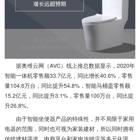
据奥维云网（AVC）线上推总数据显示，2020年
智能一体机零售额33.7亿元，同比增长40.6%，零售
量104.6万台，同比提升54.8%，智能马桶盖零售额
15.2亿元，同比提升3.1%，零售量100万台，同比提
升26.8%。
由于智能坐便器产品的特殊性，并不局限于家用
电器的范围，同时也可视为家装建材，所以同时拥有
传统建材渠道、电商平台和家电连锁店等多元化渠