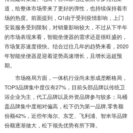
道，给整体市场带来了更好的弹性，也持续保持着市
场的热度。前面提到，Q1由于受到疫情影响，上门
安装服务受到限制，对销量影响较大，不过从下半年
的市场表现来看，智能坐便器的需求还是很旺盛的，
市场复苏速度很快。结合过往几年的趋势来看，2020
年智能坐便器是迎着逆势高速增长，且增长远超预
期。
市场格局方面，一体机行业尚未形成垄断格局，
TOP3品牌集中度仅有27%，目前头部品牌以传统卫
浴企业为主，代工品牌以及外资品牌参与较多；马桶
盖品牌集中度相对偏高，松下仍为第一品牌,零售额
份额42%，近些年海尔、东芝、飞利浦、智米等品牌
份额逐渐做大，松下领先优势有所下降。