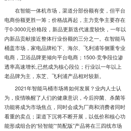
在智能一体机市场，渠道分部份额有变，但平台
电商份额更胜一筹；价格战再起，主力竞争主要存在
于0-3000元价格段，新品更新迭代速度较快，一年以
内新品贡献接近整体行业份额的三分之一。在智能马
桶盖市场，家电品牌松下、海尔、飞利浦等侧重专业
电商，卫浴品牌更倾向平台电商；1500-竞争段位渗
透率高速增长,已然成为核心段位；行业以一年以上
老品牌为主，东芝、飞利浦产品相对较新。
2021年智能马桶市场将如何发展？业内人士认
为，疫情唤醒了人们的健康意识，今后抑菌、杀菌等
功能将成为市场焦点，同时会成为厂商和消费者同时
看重的卖点；渠道下沉将不断开展，以低价和核心功
能形成组合的“轻智能”“简配版”产品将在三四线市场