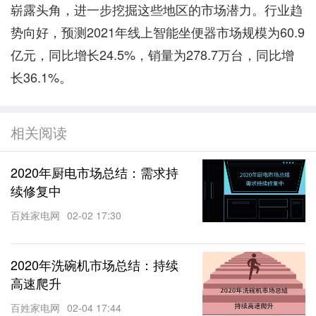
崭露头角，进一步挖掘这些地区的市场潜力。行业趋
势向好，预测2021年线上智能坐便器市场规模为60.9
亿元，同比增长24.5%，销量为278.7万台，同比增
长36.1%。
相关阅读
2020年厨电市场总结：需求持
续修复中
百姓家电网
02-02 17:30
2020年洗碗机市场总结：持续
高速爬升
百姓家电网
02-04 17:44