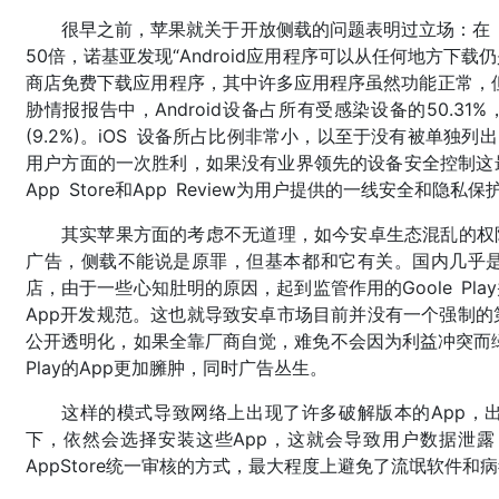
很早之前，苹果就关于开放侧载的问题表明过立场：在 An
50倍，诺基亚发现“Android应用程序可以从任何地方下
商店免费下载应用程序，其中许多应用程序虽然功能正常，但
胁情报报告中，Android设备占所有受感染设备的50.31%，其
(9.2%)。iOS 设备所占比例非常小，以至于没有被单独
用户方面的一次胜利，如果没有业界领先的设备安全控制这
App Store和App Review为用户提供的一线安全和隐私
其实苹果方面的考虑不无道理，如今安卓生态混乱的权
广告，侧载不能说是原罪，但基本都和它有关。国内几乎
店，由于一些心知肚明的原因，起到监管作用的Goole Pl
App开发规范。这也就导致安卓市场目前并没有一个强制
公开透明化，如果全靠厂商自觉，难免不会因为利益冲突而绿
Play的App更加臃肿，同时广告丛生。
这样的模式导致网络上出现了许多破解版本的App，
下，依然会选择安装这些App，这就会导致用户数据泄
AppStore统一审核的方式，最大程度上避免了流氓软件和