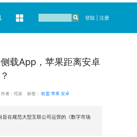
机
登陆
|
注册
侧载App，苹果距离安卓
？
作者：侘寂
标签：
欧盟
苹果
安卓
份旨在规范大型互联公司运营的《数字市场