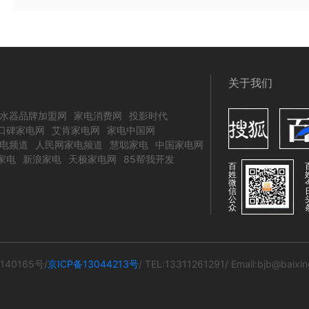
关于我们
水器品牌加盟网
家电消费网
投影时代
口碑家电网
艾肯家电网
家电中国网
电频道
人民网家电频道
慧聪家电
中国家电网
家电
新浪家电
天极家电网
85帮我开发
百
姓
微
信
公
众
140165号/
京ICP备13044213号
/ TEL:13311261291/ Email:bjb@baixi