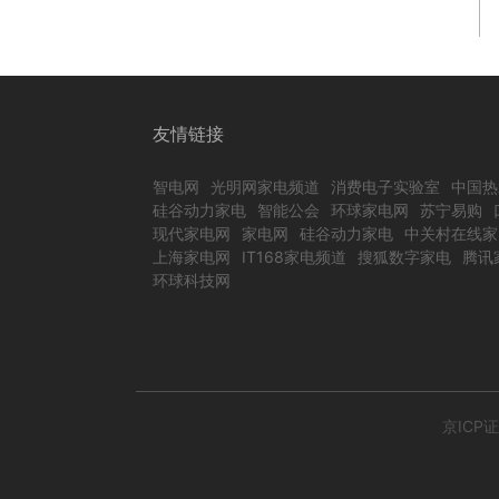
友情链接
智电网
光明网家电频道
消费电子实验室
中国热
硅谷动力家电
智能公会
环球家电网
苏宁易购
现代家电网
家电网
硅谷动力家电
中关村在线家
上海家电网
IT168家电频道
搜狐数字家电
腾讯
环球科技网
京ICP证