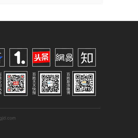
百
百
百
姓
姓
姓
今
天
新
日
天
浪
头
快
微
条
报
博
ngjd.com