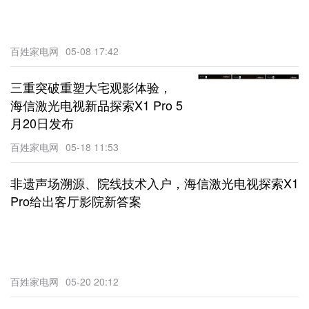
百姓家电网
05-08 17:42
三重突破重塑大宅观影体验，
海信激光电视新品探索X1 Pro 5
月20日发布
百姓家电网
05-18 11:53
非遗声场溯源、院线技术入户，海信激光电视探索X1
Pro给出客厅影院新答案
百姓家电网
05-20 20:12