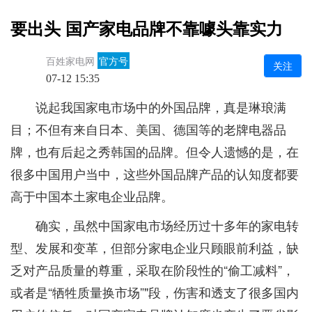
要出头 国产家电品牌不靠噱头靠实力
百姓家电网
官方号
关注
07-12 15:35
说起我国家电市场中的外国品牌，真是琳琅满
目；不但有来自日本、美国、德国等的老牌电器品
牌，也有后起之秀韩国的品牌。但令人遗憾的是，在
很多中国用户当中，这些外国品牌产品的认知度都要
高于中国本土家电企业品牌。
确实，虽然中国家电市场经历过十多年的家电转
型、发展和变革，但部分家电企业只顾眼前利益，缺
乏对产品质量的尊重，采取在阶段性的“偷工减料”，
或者是“牺牲质量换市场”"段，伤害和透支了很多国内