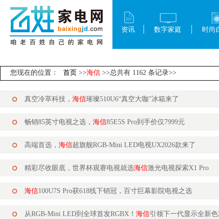
资讯
数字家庭
时尚
您现在的位置：
首页
>>
海信
>>总共有 1162 条记录>>
真空冷萃科技，
海信
璀璨510U6“真空大咖”冰箱来了
畅销85英寸电视之选，
海信
85E5S Pro到手价仅7999元
高端首选，
海信
超旗舰RGB-Mini LED电视UX2026款来了
精彩尽收眼底，世界杯观赛电视就选
海信
激光电视探索X1 Pro
海信
100U7S Pro获618线下销冠，百寸巨幕影院电视之选
从RGB-Mini LED到全球首发RGBX！
海信
引领下一代显示全新色