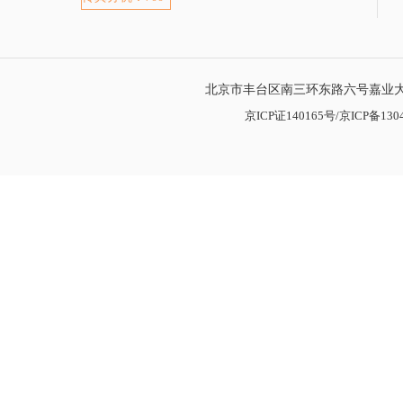
北京市丰台区南三环东路六号嘉业大厦
京ICP证140165号/京ICP备1304