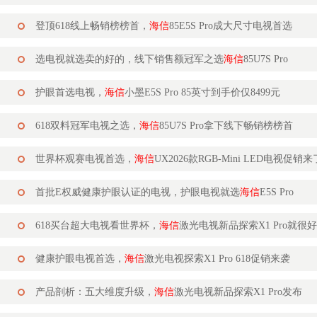
登顶618线上畅销榜榜首，
海信
85E5S Pro成大尺寸电视首选
选电视就选卖的好的，线下销售额冠军之选
海信
85U7S Pro
护眼首选电视，
海信
小墨E5S Pro 85英寸到手价仅8499元
618双料冠军电视之选，
海信
85U7S Pro拿下线下畅销榜榜首
世界杯观赛电视首选，
海信
UX2026款RGB-Mini LED电视促销来
首批E权威健康护眼认证的电视，护眼电视就选
海信
E5S Pro
618买台超大电视看世界杯，
海信
激光电视新品探索X1 Pro就很好
健康护眼电视首选，
海信
激光电视探索X1 Pro 618促销来袭
产品剖析：五大维度升级，
海信
激光电视新品探索X1 Pro发布