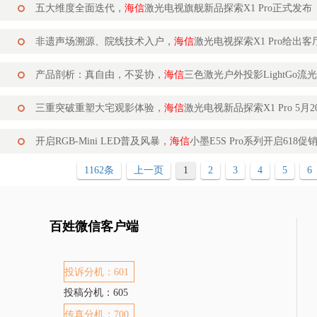
五大维度全面迭代，
海信
激光电视旗舰新品探索X1 Pro正式发布
非遗声场溯源、院线技术入户，
海信
激光电视探索X1 Pro给出
产品剖析：真自由，不妥协，
海信
三色激光户外投影LightGo流
三重突破重塑大宅观影体验，
海信
激光电视新品探索X1 Pro 5月
开启RGB-Mini LED普及风暴，
海信
小墨E5S Pro系列开启618促
1162条
上一页
1
2
3
4
5
6
百姓微信客户端
投诉分机：601
投稿分机：605
传真分机：700