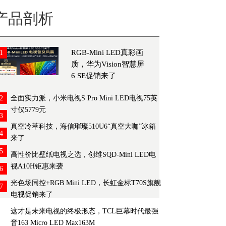
产品剖析
RGB-Mini LED真彩画
1
质，华为Vision智慧屏
6 SE促销来了
2
全面实力派，小米电视S Pro Mini LED电视75英
寸仅5779元
3
真空冷萃科技，海信璀璨510U6“真空大咖”冰箱
4
来了
5
高性价比壁纸电视之选，创维SQD-Mini LED电
视A10H钜惠来袭
6
光色场同控+RGB Mini LED，长虹金标T70S旗舰
7
电视促销来了
这才是未来电视的终极形态，TCL巨幕时代最强
音163 Micro LED Max163M