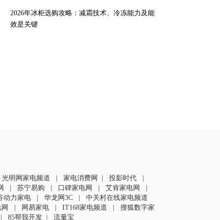
2026年冰柜选购攻略：减霜技术、冷冻能力及能
效是关键
|
光明网家电频道
|
家电消费网
|
投影时代
|
网
|
苏宁易购
|
口碑家电网
|
艾肯家电网
|
谷动力家电
|
华龙网3C
|
中关村在线家电频道
电网
|
网易家电
|
IT168家电频道
|
搜狐数字家
|
85帮我开发
|
流量宝