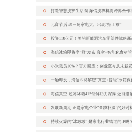
打造智慧洗护生活圈 海信洗衣机将跨界合作
元宵节后 珠三角家电大厂出现“招工难”
投资110亿元！美的新能源汽车零部件战略
海信冰箱即将率“鲜”发布 真空+智能化食材
小米裁员10%？官方回应：创业至今从未裁
一触即发，海信即将解密“真空+智能”冰箱保
海信真空·超薄冰箱415储鲜功力深厚 还能
发展新周期 正是家电企业“查缺补漏”的好时
持续火爆的“冰墩墩” 是家电行业错过的IP吗