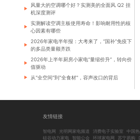
风量大的空调哪个好？实测美的全面风 Q2 挂
机深度测评
实测解读空调主板使用寿命！影响耐用性的核
心因素有哪些
2026年家电半年报：大考来了，“国补”免疫下
的多品类量额齐跌
2026年上半年厨房小家电“量缩价升”，转向价
值驱动
从"全空间"到"全食材"，容声改口的背后
友情链接
智电网
光明网家电频道
消费电子实验室
中国热
硅谷动力家电
智能公会
环球家电网
苏宁易购