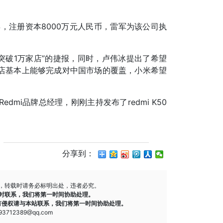
年，注册资本8000万元人民币，雷军为该公司执
家突破1万家店”的捷报，同时，卢伟冰提出了希望
家店基本上能够完成对中国市场的覆盖，小米希望
mi品牌总经理，刚刚主持发布了redmi K50
分享到：
，转载时请务必标明出处，违者必究。
时联系，我们将第一时间协助处理。
有侵权请与本站联系，我们将第一时间协助处理。
712389@qq.com