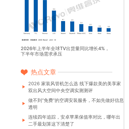
2026年上半年全球TV出货量同比增长4%，
下半年市场需求承压
热点文章
2026 家装风管机怎么选 线下爆款美的美享家
双出风大空间中央空调实测测评
做不到“免费”的空调安装服务，不如先做好信息
透明
连续四年追踪，安卓苹果保值率对比，哪年出
二手最划算这下清楚了