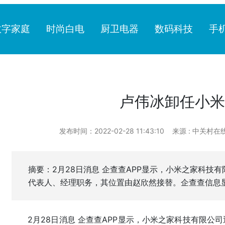
数字家庭
时尚白电
厨卫电器
数码科技
手
卢伟冰卸任小米
发布时间：2022-02-28 11:43:10
来源 : 中关村在
摘要：2月28日消息 企查查APP显示，小米之家科技
代表人、经理职务，其位置由赵欣然接替。企查查信息
2月28日消息 企查查APP显示，小米之家科技有限