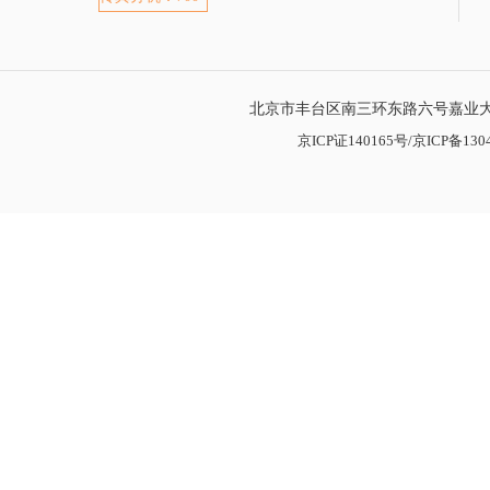
北京市丰台区南三环东路六号嘉业大厦
京ICP证140165号/京ICP备1304