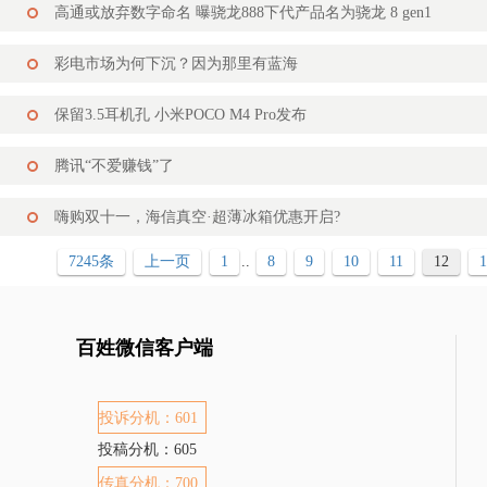
高通或放弃数字命名 曝骁龙888下代产品名为骁龙 8 gen1
彩电市场为何下沉？因为那里有蓝海
保留3.5耳机孔 小米POCO M4 Pro发布
腾讯“不爱赚钱”了
嗨购双十一，海信真空·超薄冰箱优惠开启?
7245条
上一页
1
..
8
9
10
11
12
1
百姓微信客户端
投诉分机：601
投稿分机：605
传真分机：700