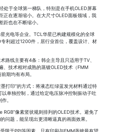
已经处于全球第一梯队，特别是在手机OLED屏幕
距正在逐渐缩小。在大尺寸OLED面板领域，我
差距也在不断缩小。
华星光电等企业。TCL华星已构建规模化的全球
ED专利超过1200件，居行业首位，覆盖设计、材
技术路线主要有4条：韩企主导且只适用于TV、
普遍、技术相对成熟的蒸镀OLED技术（FMM
厂商前期均有布局。
度喷墨打印”的方式：将液态红绿蓝发光材料通过特
可以单独控制，通过给定电压脉冲控制振动子吐
制作。
ipe RGB”像素竖状规则排列的OLED技术。避免了
糊的问题，能呈现出更清晰逼真的画面效果。
受限于PPI等因素，只有印刷与FMM蒸镀最有望