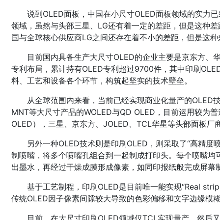
说到OLED面板，中国在小尺寸OLED面板领域的实力
领域，虽然与头部三星、LG还有着一定的差距，但是这种差
国与全球核心供应商LG之间还存在着不小的差距，但是这种
目前国内具备生产大尺寸OLED的企业主要是京东方、
专利布局，累计持有OLED专利超过9700件，其中印刷OL
料、工艺和设备各个环节，构筑起坚实的技术壁垒。
从全球范围内来看，当前已经实现商业化量产的OLED
MNT等大尺寸产品的WOLED与QD OLED，目前运用较为
OLED），三星、京东方、JOLED、TCL华星等头部面板
另外一种OLED技术则是印刷OLED，则采取了“高精
制喷嘴，将多个喷嘴孔组合到一起制成打印头。每个喷嘴均
出墨水，再经过干燥成膜形成像素，如同印报纸般完成屏幕
基于工艺制程，印刷OLED是目前唯一能实现“Real str
传统OLED因子像素间隙较大导致的色彩偏移和文字边缘模
目前，在大尺寸印刷OLED领域仅TCL实现量产，然后又