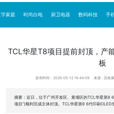
数字家庭
时尚白电
厨卫电器
数码科技
手
TCL华星T8项目提前封顶，产
板
发布时间：2026-05-12 16:44:09
来源 : 百姓
摘要：近日，位于广州开发区、黄埔区的TCL华星第8 6
项目”)顺利完成主体封顶。TCL华星第8 6代印刷OL