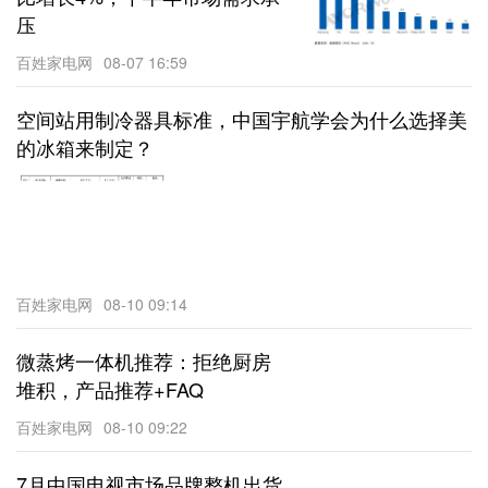
压
百姓家电网
08-07 16:59
空间站用制冷器具标准，中国宇航学会为什么选择美
的冰箱来制定？
百姓家电网
08-10 09:14
微蒸烤一体机推荐：拒绝厨房
堆积，产品推荐+FAQ
百姓家电网
08-10 09:22
7月中国电视市场品牌整机出货