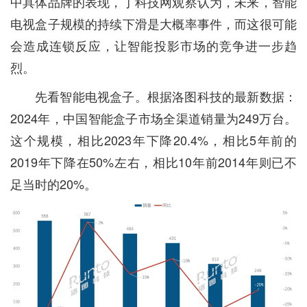
中具体品牌的表现，丁科技网观察认为，未来，智能
电视盒子规模的持续下滑是大概率事件，而这很可能
会造成连锁反应，让智能投影市场的竞争进一步趋
烈。
先看智能电视盒子。根据洛图科技的最新数据：
2024年，中国智能盒子市场全渠道销量为249万台。
这个规模，相比2023年下降20.4%，相比5年前的
2019年下降在50%左右，相比10年前2014年则已不
足当时的20%。