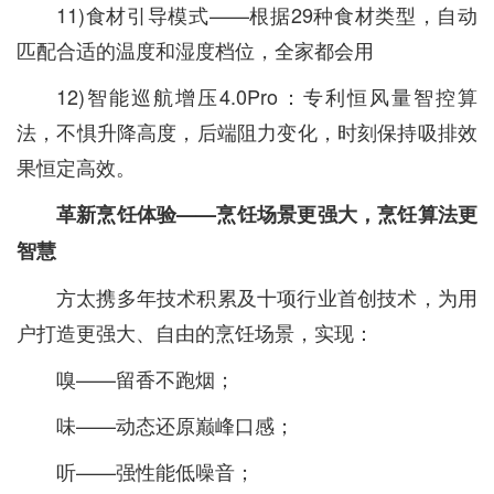
11)食材引导模式——根据29种食材类型，自动
匹配合适的温度和湿度档位，全家都会用
12)智能巡航增压4.0Pro：专利恒风量智控算
法，不惧升降高度，后端阻力变化，时刻保持吸排效
果恒定高效。
革新烹饪体验——烹饪场景更强大，烹饪算法更
智慧
方太携多年技术积累及十项行业首创技术，为用
户打造更强大、自由的烹饪场景，实现：
嗅——留香不跑烟；
味——动态还原巅峰口感；
听——强性能低噪音；