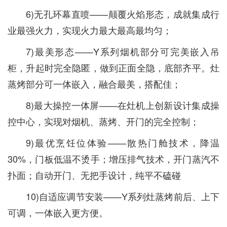
6)无孔环幕直喷——颠覆火焰形态，成就集成行
业最强火力，实现火力最大最高最均匀；
7)最美形态——Y系列烟机部分可完美嵌入吊
柜，升起时完全隐匿，做到正面全隐，底部齐平。灶
蒸烤部分可一体嵌入，融合最美，搭配佳；
8)最大操控一体屏——在灶机上创新设计集成操
控中心，实现对烟机、蒸烤、开门的完全控制；
9)最优烹饪位体验——散热门舱技术，降温
30%，门板低温不烫手；增压排气技术，开门蒸汽不
扑面；自动开门、无把手设计，纯平不磕碰
10)自适应调节安装——Y系列灶蒸烤前后、上下
可调，一体嵌入更方便。