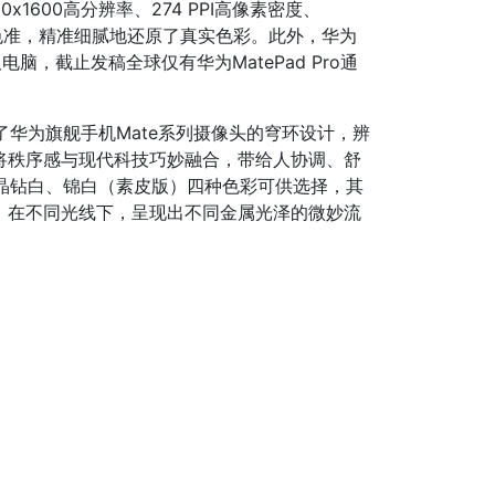
1600高分辨率、274 PPI高像素密度、
a E<1色准，精准细腻地还原了真实色彩。此外，华为
板电脑，截止发稿全球仅有华为MatePad Pro通
续了华为旗舰手机Mate系列摄像头的穹环设计，辨
将秩序感与现代科技巧妙融合，带给人协调、舒
蓝、晶钻白、锦白（素皮版）四种色彩可供选择，其
，在不同光线下，呈现出不同金属光泽的微妙流