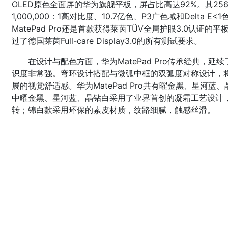
OLED原色全面屏的华为旗舰平板，屏占比高达92%。其2560x
1,000,000：1高对比度、10.7亿色、P3广色域和Delt
MatePad Pro还是首款获得莱茵TÜV全局护眼3.0认证的平
过了德国莱茵Full-care Display3.0的所有测试要求。
在设计与配色方面，华为MatePad Pro传承经典，延
识度非常强。穹环设计搭配与微弧中框的双弧度对称设计，
展的视觉舒适感。华为MatePad Pro共有曜金黑、星河
中曜金黑、星河蓝、晶钻白采用了业界首创的凝霜工艺设计
转；锦白款采用环保的素皮材质，纹路细腻，触感丝滑。