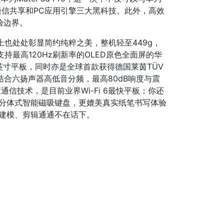
通信共享和PC应用引擎三大黑科技。此外，高效
验边界。
观上也处处彰显简约纯粹之美，整机轻至449g，
持最高120Hz刷新率的OLED原色全面屏的华
英寸平板，同时亦是全球首款获得德国莱茵TÜV
D®结合六扬声器高低音分频，最高80dB响度与震
通信技术，是目前业界Wi-Fi 6最快平板；你还
域白与分体式智能磁吸键盘，更媲美真实纸笔书写体验
D建模、剪辑通通不在话下。