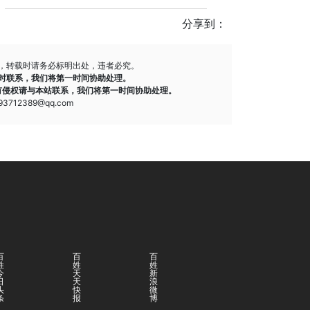
分享到：
，转载时请务必标明出处，违者必究。
时联系，我们将第一时间协助处理。
有侵权请与本站联系，我们将第一时间协助处理。
712389@qq.com
百
百
百
姓
姓
姓
今
天
新
日
天
浪
头
快
微
条
报
博