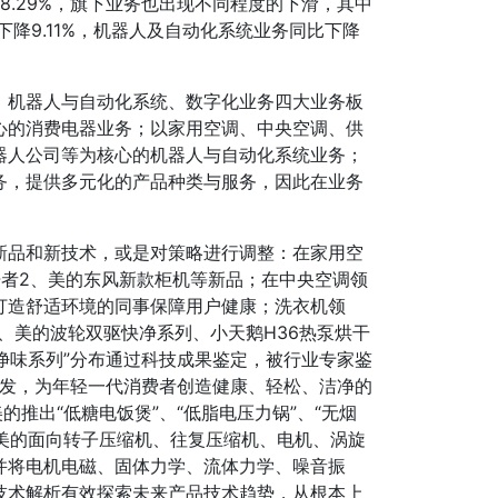
降8.29%，旗下业务也出现不同程度的下滑，其中
下降9.11%，机器人及自动化系统业务同比下降
、机器人与自动化系统、数字化业务四大业务板
心的消费电器业务；以家用空调、中央空调、供
器人公司等为核心的机器人与自动化系统业务；
务，提供多元化的产品种类与服务，因此在业务
新品和新技术，或是对策略进行调整：在家用空
语者2、美的东风新款柜机等新品；在中央空调领
打造舒适环境的同事保障用户健康；洗衣机领
装、美的波轮双驱快净系列、小天鹅H36热泵烘干
“净味系列”分布通过科技成果鉴定，被行业专家鉴
出发，为年轻一代消费者创造健康、轻松、洁净的
推出“低糖电饭煲”、“低脂电压力锅”、“无烟
，美的面向转子压缩机、往复压缩机、电机、涡旋
并将电机电磁、固体力学、流体力学、噪音振
技术解析有效探索未来产品技术趋势，从根本上