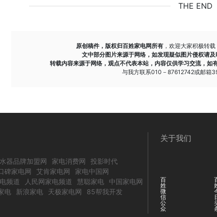
THE END
原创稿件，版权归百姓家电网所有
，欢迎大家积极转载
文中部分图片来源于网络，如发现疑似图片侵权请及
转载内容来源于网络，观点不代表本站，内容仅供学习交流，如
与我方联系010－87612742或邮箱393
关于我们
水器品牌加盟网
家电消费网
投影时代
口碑家电网
艾肯家电网
家电中国网
百
电频道
人民网家电频道
慧聪家电
中国家电网
姓
家电
新浪家电
天极家电网
85帮我开发
微
信
公
众