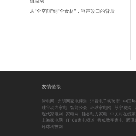
值驱动
从"全空间"到"全食材"，容声改口的背后
友情链接
智电网
光明网家电频道
消费电子实验室
中国热
硅谷动力家电
智能公会
环球家电网
苏宁易购
现代家电网
家电网
硅谷动力家电
中关村在线家
上海家电网
IT168家电频道
搜狐数字家电
腾讯
环球科技网