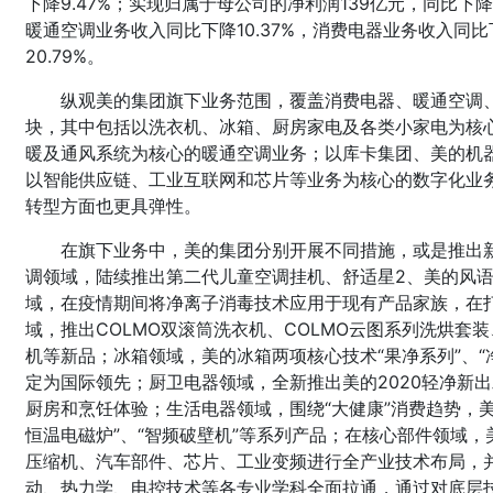
下降9.47%；实现归属于母公司的净利润139亿元，同比下
暖通空调业务收入同比下降10.37%，消费电器业务收入同比
20.79%。
纵观美的集团旗下业务范围，覆盖消费电器、暖通空调
块，其中包括以洗衣机、冰箱、厨房家电及各类小家电为核
暖及通风系统为核心的暖通空调业务；以库卡集团、美的机
以智能供应链、工业互联网和芯片等业务为核心的数字化业
转型方面也更具弹性。
在旗下业务中，美的集团分别开展不同措施，或是推出
调领域，陆续推出第二代儿童空调挂机、舒适星2、美的风
域，在疫情期间将净离子消毒技术应用于现有产品家族，在
域，推出COLMO双滚筒洗衣机、COLMO云图系列洗烘套
机等新品；冰箱领域，美的冰箱两项核心技术“果净系列”、
定为国际领先；厨卫电器领域，全新推出美的2020轻净新
厨房和烹饪体验；生活电器领域，围绕“大健康”消费趋势，美的
恒温电磁炉”、“智频破壁机”等系列产品；在核心部件领域
压缩机、汽车部件、芯片、工业变频进行全产业技术布局，
动、热力学、电控技术等各专业学科全面拉通，通过对底层