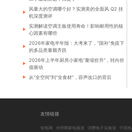
风量大的空调哪个好？实测美的全面风 Q2 挂
机深度测评
实测解读空调主板使用寿命！影响耐用性的核
心因素有哪些
2026年家电半年报：大考来了，“国补”免疫下
的多品类量额齐跌
2026年上半年厨房小家电“量缩价升”，转向价
值驱动
从"全空间"到"全食材"，容声改口的背后
友情链接
智电网
光明网家电频道
消费电子实验室
中国热