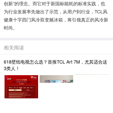
创新”的理念。而它对于新国标能耗的标准实践，也
为行业发展率先做出了示范，从用户到行业，TCL风
健康十字四门风冷双变频冰箱，将引领真正的风冷新
时尚。
相关阅读
618壁纸电视怎么选？首推TCL Art 7M，尤其适合这
3类人！