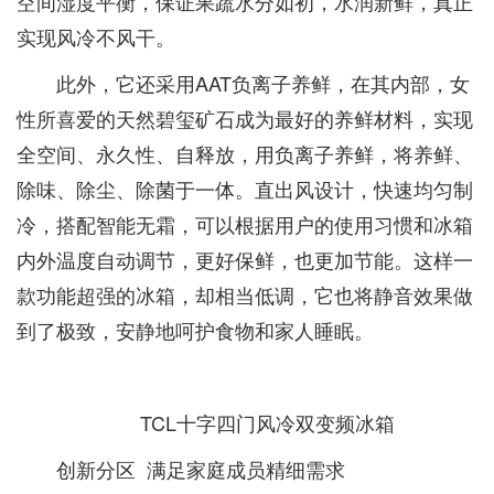
空间湿度平衡，保证果蔬水分如初，水润新鲜，真正
实现风冷不风干。
此外，它还采用AAT负离子养鲜，在其内部，女
性所喜爱的天然碧玺矿石成为最好的养鲜材料，实现
全空间、永久性、自释放，用负离子养鲜，将养鲜、
除味、除尘、除菌于一体。直出风设计，快速均匀制
冷，搭配智能无霜，可以根据用户的使用习惯和冰箱
内外温度自动调节，更好保鲜，也更加节能。这样一
款功能超强的冰箱，却相当低调，它也将静音效果做
到了极致，安静地呵护食物和家人睡眠。
TCL十字四门风冷双变频冰箱
创新分区 满足家庭成员精细需求