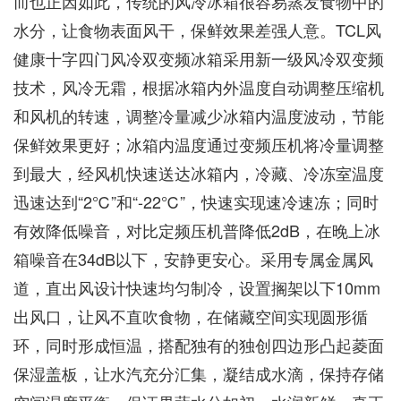
而也正因如此，传统的风冷冰箱很容易蒸发食物中的
水分，让食物表面风干，保鲜效果差强人意。TCL风
健康十字四门风冷双变频冰箱采用新一级风冷双变频
技术，风冷无霜，根据冰箱内外温度自动调整压缩机
和风机的转速，调整冷量减少冰箱内温度波动，节能
保鲜效果更好；冰箱内温度通过变频压机将冷量调整
到最大，经风机快速送达冰箱内，冷藏、冷冻室温度
迅速达到“2℃”和“-22℃”，快速实现速冷速冻；同时
有效降低噪音，对比定频压机普降低2dB，在晚上冰
箱噪音在34dB以下，安静更安心。采用专属金属风
道，直出风设计快速均匀制冷，设置搁架以下10mm
出风口，让风不直吹食物，在储藏空间实现圆形循
环，同时形成恒温，搭配独有的独创四边形凸起菱面
保湿盖板，让水汽充分汇集，凝结成水滴，保持存储