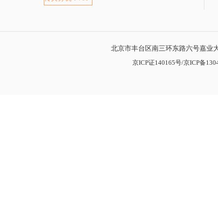
北京市丰台区南三环东路六号嘉业大厦
京ICP证140165号/京ICP备1304