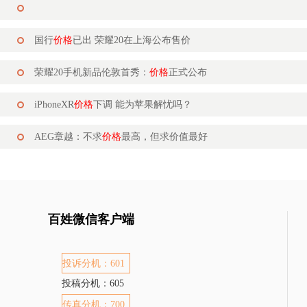
国行
价格
已出 荣耀20在上海公布售价
荣耀20手机新品伦敦首秀：
价格
正式公布
iPhoneXR
价格
下调 能为苹果解忧吗？
AEG章越：不求
价格
最高，但求价值最好
百姓微信客户端
投诉分机：601
投稿分机：605
传真分机：700