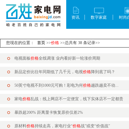
资讯
数字家庭
时尚
您现在的位置：
首页
>>
价格
>>总共有 38 条记录>>
电视面板
价格
全线调涨 业内看好新一轮涨价周期
新品定价比往年同期低了几千元，电视
价格
降到底了吗？
50英寸电视不到1000元可购！彩电为何
价格
越跌越卖不动...
家电
价格
乱战：线上网店不一定便宜，线下实体店不一定都贵
暴跌超200% 距离显卡恢复原价仅差2%
原材料
价格
持续走高，家电行业“
价格
战”或变“价值战”