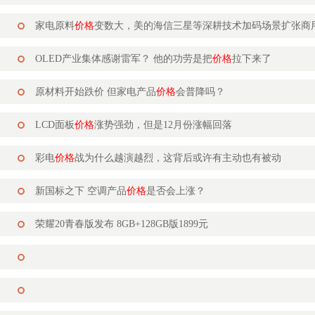
家电原料
价格
变数大，美的海信三星等深耕技术加码场景扩张商
OLED产业集体感谢雷军？ 他的功劳是把
价格
拉下来了
原材料开始跌价 但家电产品
价格
会普降吗？
LCD面板
价格
涨势强劲，但是12月份涨幅回落
彩电
价格
战为什么越演越烈，这背后或许有主动也有被动
新国标之下 空调产品
价格
是否会上涨？
荣耀20青春版发布 8GB+128GB版1899元