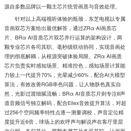
源自多数品牌以一颗主芯片统管画质与音效处理。
针对以上高端视听体验的瓶颈，东芝电视以专属
音画双芯方案给出最优解答，通过ZRα AI画质芯
片、BRα AI音质芯片双芯并行运算的架构设计，两
颗专业芯片各司其职、毫秒级联动协同，实现音画处
理的彻底解耦，从根源突破体验局限。ZRα AI画质
芯片负责实时感知场景、精准控色，感知场景计算能
力较上一代提升70%，光晕减少60%，配合AI大模型
算法，有效改善RGB串色问题，让人物肤色真实自
然，光影过渡细腻流畅；BRα AI音质芯片则专注8声
道音频信号独立解码，配合Eilex音效提升算法，对超
过256个空间频率特性点逐一测量调校，声音定位精
度提升近6倍，球场上的欢呼声与解说声在客厅里层
次分明，各归其位。两颗专属芯片各司其职，让画面