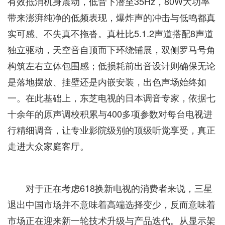
有效抵消机身震动，低音下潜至35Hz，80W大功率
带来澎湃纯净的低频表现，爆炸声的冲击与低鸣都真
实可感、不失真不拖沓。真杜比5.1.2声道搭配8声道
独立驱动，天空音自顶而下环绕铺展，双侧罗马号角
构筑左右立体包围感；低损耗前出音设计则确保无论
是落地摆放、挂壁还是内嵌安装，出色声场始终如
一。在此基础上，东芝电视的日本调音专家，依据七
十余年的原声调校积累与400多项参数对每台电视进
行精细调音，让专业影院级别的顶级听觉享受，真正
走进大众家庭客厅。
对于正在考虑618换新电视的消费者来说，三星
退出中国市场并不意味着高端选择变少，反而意味着
市场正在迎来新一轮技术升级与产品迭代。从显示架