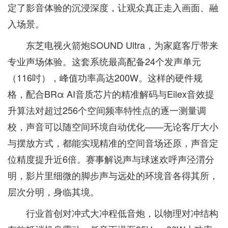
定了影音体验的沉浸深度，让观众真正走入画面、融
入场景。
东芝电视火箭炮SOUND Ultra，为家庭客厅带来
专业声场体验。这套系统最高配备24个发声单元
（116吋），峰值功率高达200W。这样的硬件规
格，配合BRα AI音质芯片的精准解码与Eilex音效提
升算法对超过256个空间频率特性点的逐一测量调
校，声音可以随空间环境自动优化——无论客厅大小
与摆放方式，都能实现精准的空间音场还原，声音定
位精度提升近6倍。赛事解说声与球迷欢呼声泾渭分
明，影片里细微的脚步声与远处的环境音各得其所，
层次分明，身临其境。
行业首创对冲式大冲程低音炮，以物理对冲结构