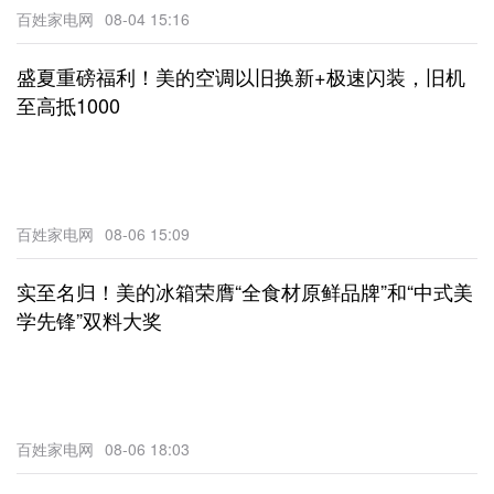
百姓家电网
08-04 15:16
盛夏重磅福利！美的空调以旧换新+极速闪装，旧机
至高抵1000
百姓家电网
08-06 15:09
实至名归！美的冰箱荣膺“全食材原鲜品牌”和“中式美
学先锋”双料大奖
百姓家电网
08-06 18:03