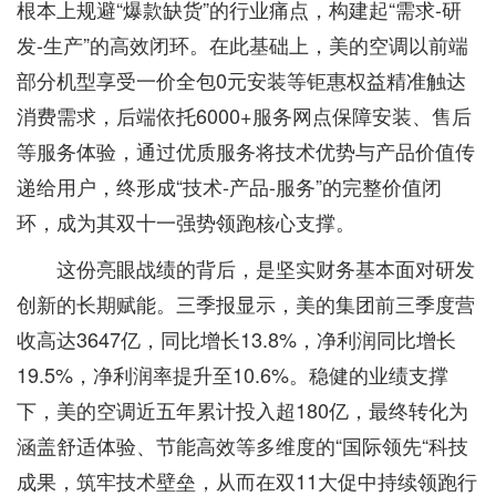
根本上规避“爆款缺货”的行业痛点，构建起“需求-研
发-生产”的高效闭环。在此基础上，美的空调以前端
部分机型享受一价全包0元安装等钜惠权益精准触达
消费需求，后端依托6000+服务网点保障安装、售后
等服务体验，通过优质服务将技术优势与产品价值传
递给用户，终形成“技术-产品-服务”的完整价值闭
环，成为其双十一强势领跑核心支撑。
这份亮眼战绩的背后，是坚实财务基本面对研发
创新的长期赋能。三季报显示，美的集团前三季度营
收高达3647亿，同比增长13.8%，净利润同比增长
19.5%，净利润率提升至10.6%。稳健的业绩支撑
下，美的空调近五年累计投入超180亿，最终转化为
涵盖舒适体验、节能高效等多维度的“国际领先“科技
成果，筑牢技术壁垒，从而在双11大促中持续领跑行