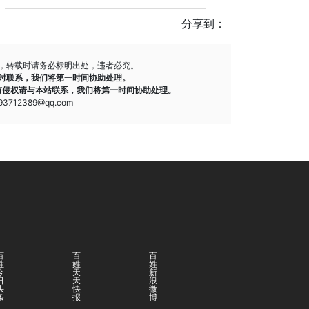
分享到：
，转载时请务必标明出处，违者必究。
时联系，我们将第一时间协助处理。
有侵权请与本站联系，我们将第一时间协助处理。
712389@qq.com
百
百
百
姓
姓
姓
今
天
新
日
天
浪
头
快
微
条
报
博