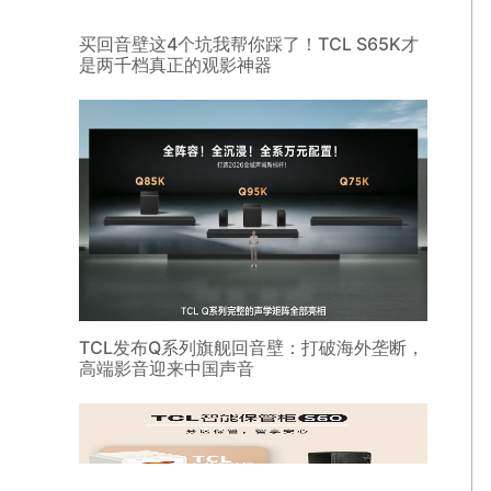
买回音壁这4个坑我帮你踩了！TCL S65K才
是两千档真正的观影神器
TCL发布Q系列旗舰回音壁：打破海外垄断，
高端影音迎来中国声音