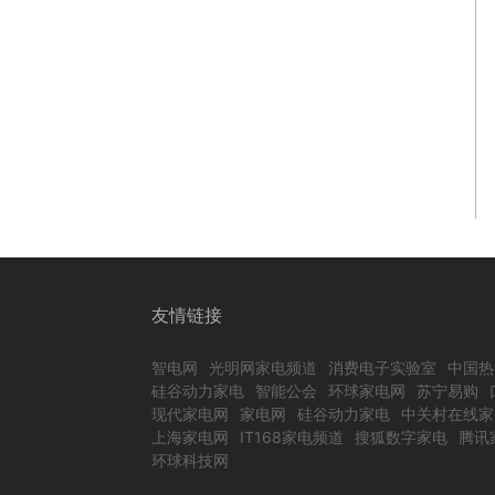
友情链接
智电网
光明网家电频道
消费电子实验室
中国热
硅谷动力家电
智能公会
环球家电网
苏宁易购
现代家电网
家电网
硅谷动力家电
中关村在线家
上海家电网
IT168家电频道
搜狐数字家电
腾讯
环球科技网