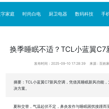
数字家庭
时尚白电
厨卫电器
数码科技
手
换季睡眠不适？TCL小蓝翼C
发布时间：2025-09-10 17:28:39
来源 : 百姓
摘要：TCL小蓝翼C7新风空调，凭借其睡眠新风功能
决方案。
夏秋交替，气温起伏不定，鼻炎发作与睡眠困扰接踵而