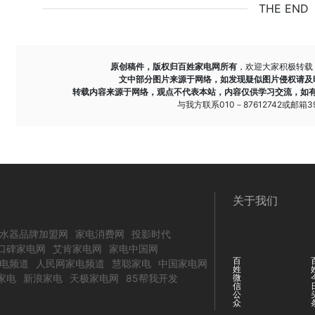
THE END
原创稿件，版权归百姓家电网所有
，欢迎大家积极转载
文中部分图片来源于网络，如发现疑似图片侵权请及
转载内容来源于网络，观点不代表本站，内容仅供学习交流，如
与我方联系010－87612742或邮箱393
关于我们
水器品牌加盟网
家电消费网
投影时代
口碑家电网
艾肯家电网
家电中国网
百
电频道
人民网家电频道
慧聪家电
中国家电网
姓
家电
新浪家电
天极家电网
85帮我开发
微
信
公
众