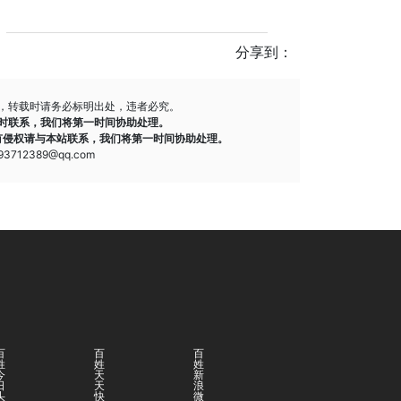
分享到：
，转载时请务必标明出处，违者必究。
时联系，我们将第一时间协助处理。
有侵权请与本站联系，我们将第一时间协助处理。
712389@qq.com
百
百
百
姓
姓
姓
今
天
新
日
天
浪
头
快
微