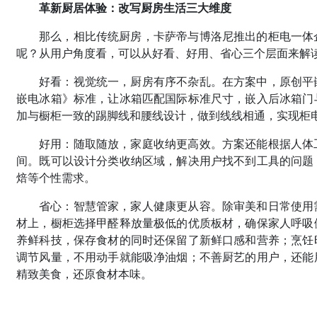
革新厨居体验：改写厨房生活三大维度
那么，相比传统厨房，卡萨帝与博洛尼推出的柜电一体
呢？从用户角度看，可以从好看、好用、省心三个层面来解
好看：视觉统一，厨房有序不杂乱。在方案中，原创平
嵌电冰箱》标准，让冰箱匹配国际标准尺寸，嵌入后冰箱门
加与橱柜一致的踢脚线和腰线设计，做到线线相通，实现柜
好用：随取随放，家庭收纳更高效。方案还能根据人体
间。既可以设计分类收纳区域，解决用户找不到工具的问题
焙等个性需求。
省心：智慧管家，家人健康更从容。除审美和日常使用
材上，橱柜选择甲醛释放量极低的优质板材，确保家人呼吸
养鲜科技，保存食材的同时还保留了新鲜口感和营养；烹饪
调节风量，不用动手就能吸净油烟；不善厨艺的用户，还能
精致美食，还原食材本味。