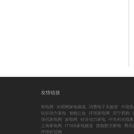
友情链接
智电网
光明网家电频道
消费电子实验室
中国热
硅谷动力家电
智能公会
环球家电网
苏宁易购
现代家电网
家电网
硅谷动力家电
中关村在线家
上海家电网
IT168家电频道
搜狐数字家电
腾讯
环球科技网