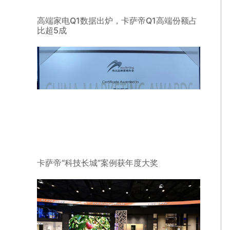
高端家电Q1数据出炉，卡萨帝Q1高端份额占
比超5成
卡萨帝“科技长城”案例获年度大奖