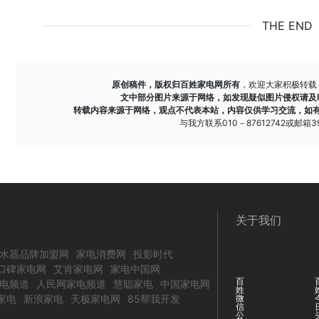
THE END
原创稿件，版权归百姓家电网所有
，欢迎大家积极转载
文中部分图片来源于网络，如发现疑似图片侵权请及
转载内容来源于网络，观点不代表本站，内容仅供学习交流，如
与我方联系010－87612742或邮箱393
关于我们
水器品牌加盟网
家电消费网
投影时代
口碑家电网
艾肯家电网
家电中国网
百
电频道
人民网家电频道
慧聪家电
中国家电网
姓
家电
新浪家电
天极家电网
85帮我开发
微
信
公