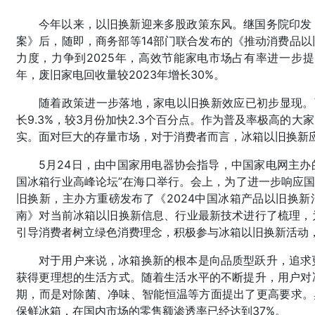
今年以来，以旧换新迎来多股政策东风。继国务院印发
案》后，随即，商务部等14部门联合发布的《推动消费品
力度，力争到2025年，高效节能家电市场占有率进一步提升;
年，废旧家电回收量较2023年增长30%。
随着政策进一步落地，家电以旧换新效应已初步显现。
长9.3%，较3月份加快2.3个百分点。作为普及率极高的
实。面对巨大的存量市场，对于消费者而言，冰箱以旧换新应
5月24日，由中国家用电器协会指导，中国家电网主办的“「
国冰箱行业高峰论坛”在海口举行。会上，为了进一步响应国
旧换新，主办方重磅发布了《2024中国冰箱产品以旧换新
南》对当前冰箱以旧换新信息、行业最新技术进行了梳理，
引导消费者树立绿色消费理念，积极参与冰箱以旧换新活动
对于用户来说，冰箱换新的根本是向品质型跃升，追求
获得更理想的生活方式。随着生活水平的不断提升，用户对
期，而是对除菌、净味、智能恒温等方面提出了更高要求。奥
保鲜冰箱，在国内市场的零售额渗透率已经达到37%。