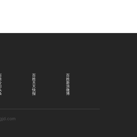
百
百
百
姓
姓
姓
今
天
新
日
天
浪
头
快
微
条
报
博
ngjd.com