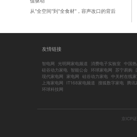
值驱动
从"全空间"到"全食材"，容声改口的背后
友情链接
智电网
光明网家电频道
消费电子实验室
中国热
硅谷动力家电
智能公会
环球家电网
苏宁易购
现代家电网
家电网
硅谷动力家电
中关村在线家
上海家电网
IT168家电频道
搜狐数字家电
腾讯
环球科技网
京ICP证