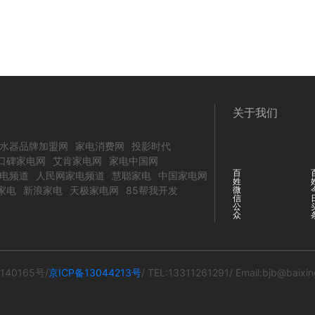
关于我们
水器品牌加盟网
家电消费网
投影时代
口碑家电网
艾肯家电网
家电中国网
百
电频道
人民网家电频道
慧聪家电
中国家电网
姓
家电
新浪家电
天极家电网
85帮我开发
微
信
公
众
140165号/
京ICP备13044213号
/ TEL:13311261291/ Email:bjb@baixi