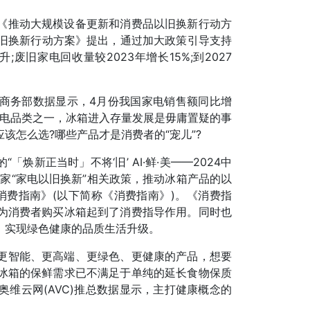
《推动大规模设备更新和消费品以旧换新行动方
以旧换新行动方案》提出，通过加大政策引导支持
废旧家电回收量较2023年增长15%;到2027
商务部数据显示，4月份我国家电销售额同比增
大家电品类之一，冰箱进入存量发展是毋庸置疑的事
该怎么选?哪些产品才是消费者的“宠儿”?
焕新正当时」不将‘旧’ AI·鲜·美——2024中
家“家电以旧换新”相关政策，推动冰箱产品的以
消费指南》(以下简称《消费指南》)。《消费指
为消费者购买冰箱起到了消费指导作用。同时也
，实现绿色健康的品质生活升级。
更智能、更高端、更绿色、更健康的产品，想要
冰箱的保鲜需求已不满足于单纯的延长食物保质
维云网(AVC)推总数据显示，主打健康概念的