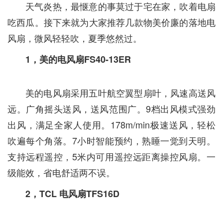
天气炎热，最惬意的事莫过于宅在家，吹着电扇
吃西瓜。接下来就为大家推荐几款物美价廉的落地电
风扇，微风轻轻吹，夏季悠然过。
1，美的电风扇FS40-13ER
美的电风扇采用五叶航空翼型扇叶，风速高送风
远。广角摇头送风，送风范围广。9档出风模式强劲
出风，满足全家人使用。178m/min极速送风，轻松
吹遍每个角落。7小时智能预约，熟睡一觉到天明。
支持远程遥控，5米内可用遥控远距离操控风扇。一
级能效，省电舒适两不误。
2，TCL 电风扇TFS16D