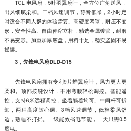
TCL 电风扇，5叶羽翼扇叶，全方位广角送风，
出风细腻柔和。三档风速调节，静音低噪，2小时定
时适合不同人群的体验需要。高硬度网罩，耐压不变
形，安全性高。自由伸缩立杆，精选金属镀管，耐磨
不易变形。加重加厚底盘，用料十足，稳实坚固不易
摇摆。
3，先锋电风扇DLD-D15
先锋电风扇拥有专利9片蝉翼扇叶，风力更大更
柔和。顶部按键设计，不用弯腰轻松调控。智能遥
控，支持6米远程调控，坐着躺着均可。中间杆可拆
卸，两种高度随心调。3档风速调节，低档柔风舒
适，熟睡不打扰。一级能效省电节能，一天只需0.5
度电。