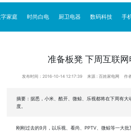
数字家庭
时尚白电
厨卫电器
数码科技
手
准备板凳 下周互联网
发布时间：2016-10-14 12:17:39
来源 : 百姓家电网
作
摘要：据悉，小米、酷开、微鲸、乐视都将在下周有大
度。
刚刚过去的9月，以乐视、看尚、PPTV、微鲸等一大