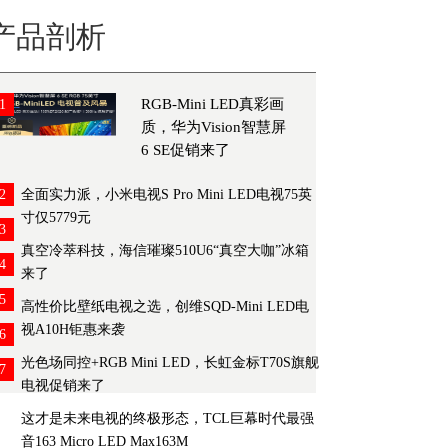
产品剖析
RGB-Mini LED真彩画
1
质，华为Vision智慧屏
6 SE促销来了
2
全面实力派，小米电视S Pro Mini LED电视75英
寸仅5779元
3
真空冷萃科技，海信璀璨510U6“真空大咖”冰箱
4
来了
5
高性价比壁纸电视之选，创维SQD-Mini LED电
视A10H钜惠来袭
6
光色场同控+RGB Mini LED，长虹金标T70S旗舰
7
电视促销来了
这才是未来电视的终极形态，TCL巨幕时代最强
音163 Micro LED Max163M