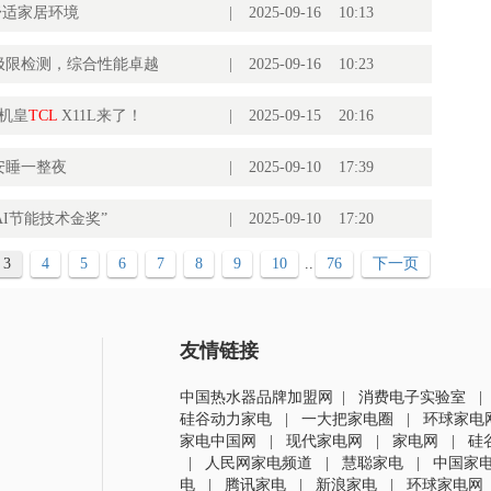
义舒适家居环境
|
2025-09-16 10:13
极限检测，综合性能卓越
|
2025-09-16 10:23
D机皇
TCL
X11L来了！
|
2025-09-15 20:16
安睡一整夜
|
2025-09-10 17:39
“AI节能技术金奖”
|
2025-09-10 17:20
3
4
5
6
7
8
9
10
..
76
下一页
友情链接
中国热水器品牌加盟网
|
消费电子实验室
硅谷动力家电
|
一大把家电圈
|
环球家电
家电中国网
|
现代家电网
|
家电网
|
硅
|
人民网家电频道
|
慧聪家电
|
中国家
电
|
腾讯家电
|
新浪家电
|
环球家电网