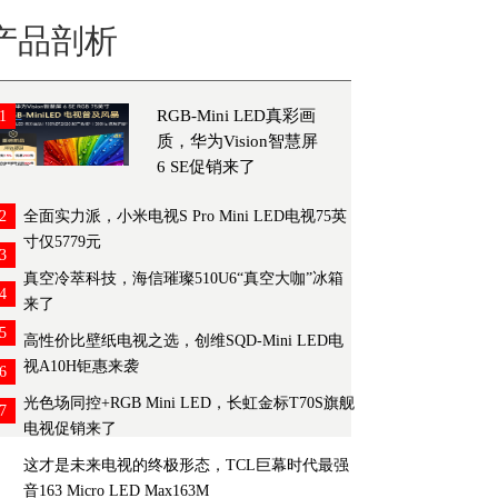
产品剖析
RGB-Mini LED真彩画
1
质，华为Vision智慧屏
6 SE促销来了
2
全面实力派，小米电视S Pro Mini LED电视75英
寸仅5779元
3
真空冷萃科技，海信璀璨510U6“真空大咖”冰箱
4
来了
5
高性价比壁纸电视之选，创维SQD-Mini LED电
视A10H钜惠来袭
6
光色场同控+RGB Mini LED，长虹金标T70S旗舰
7
电视促销来了
这才是未来电视的终极形态，TCL巨幕时代最强
音163 Micro LED Max163M