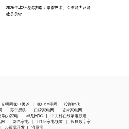
2026年冰柜选购攻略：减霜技术、冷冻能力及能
效是关键
|
光明网家电频道
|
家电消费网
|
投影时代
|
网
|
苏宁易购
|
口碑家电网
|
艾肯家电网
|
谷动力家电
|
华龙网3C
|
中关村在线家电频道
电网
|
网易家电
|
IT168家电频道
|
搜狐数字家
|
85帮我开发
|
流量宝