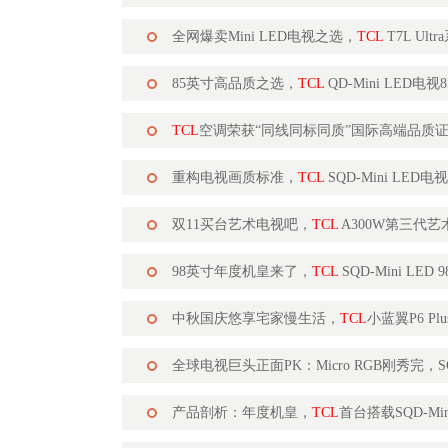
全网爆卖Mini LED电视之选，
TCL
T7L Ul
85英寸高品质之选，
TCL
QD-Mini LED电视
TCL
空调荣获“同线同标同质”国际高端品质
重构电视画质标准，
TCL
SQD-Mini LED电
双11买台艺术电视吧，
TCL
A300W第三代
98英寸年度机皇来了，
TCL
SQD-Mini LED
中秋国庆悠享宅家慢生活，
TCL
小蓝翼P6 P
全球电视巨头正面PK：Micro RGB刚秀完，SQ
产品剖析：年度机皇，
TCL
首台搭载SQD-Min