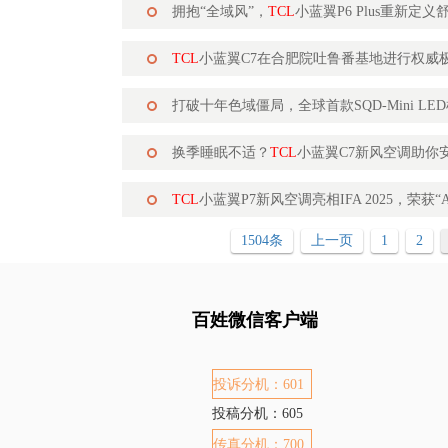
拥抱“全域风”，
TCL
小蓝翼P6 Plus重新定
TCL
小蓝翼C7在合肥院吐鲁番基地进行权威
打破十年色域僵局，全球首款SQD-Mini LE
换季睡眠不适？
TCL
小蓝翼C7新风空调助你
TCL
小蓝翼P7新风空调亮相IFA 2025，荣获
1504条
上一页
1
2
百姓微信客户端
投诉分机：601
投稿分机：605
传真分机：700