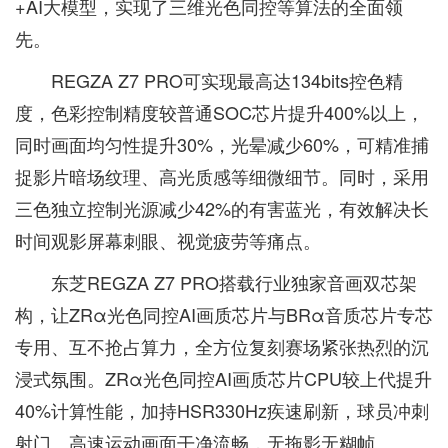
+AI大模型，实现了三维光色同控等算法的全面领
先。
REGZA Z7 PRO可实现最高达134bits控色精
度，色彩控制精度较普通SOC芯片提升400%以上，
同时画面均匀性提升30%，光晕减少60%，可精准捕
捉影片暗场纹理、高光质感等细微细节。同时，采用
三色独立控制光源减少42%的有害蓝光，有效解决长
时间观影屏幕刺眼、视觉疲劳等痛点。
东芝REGZA Z7 PRO搭载行业独家音画双芯架
构，让ZRα光色同控AI画质芯片与BRα音质芯片专芯
专用、互不抢占算力，全方位复刻赛场紧张热烈的沉
浸式氛围。ZRα光色同控AI画质芯片CPU较上代提升
40%计算性能，加持HSR330Hz疾速刷新，球员冲刺
射门、高速运动画面干净流畅，无拖影无糊帧。