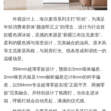
外观设计上，海尔麦浪系列主打“听劝”，为满足
年轻消费者群体“颜值即正义”的理念，设计为行业首
款暖色调冰箱，灵感的来源是“新疆江布拉克麦浪”。
柔和的暖色调与渐变设计，完美融合奶油风、原木风
等主流家居风格，与厨房灯光、线条形成和谐统一的
温暖场景。
594mm超薄零嵌设计，预留出3mm墙体偏差、
2mm噪音共振及1mm橱柜偏差总计6mm的科学偏
差，以594mm专业超薄零嵌实现“正面平齐、两侧零
嵌”完美融合。并特别设计了氛围灯，当你走进冰
箱，呼吸灯就会自动亮起，满满的仪式感。
性能方面，主要是保鲜、冰冻以及其它方面。海