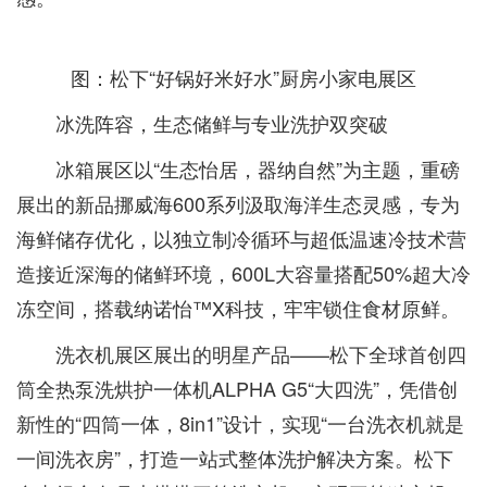
图：松下“好锅好米好水”厨房小家电展区
冰洗阵容，生态储鲜与专业洗护双突破
冰箱展区以“生态怡居，器纳自然”为主题，重磅
展出的新品挪威海600系列汲取海洋生态灵感，专为
海鲜储存优化，以独立制冷循环与超低温速冷技术营
造接近深海的储鲜环境，600L大容量搭配50%超大冷
冻空间，搭载纳诺怡™X科技，牢牢锁住食材原鲜。
洗衣机展区展出的明星产品——松下全球首创四
筒全热泵洗烘护一体机ALPHA G5“大四洗”，凭借创
新性的“四筒一体，8in1”设计，实现“一台洗衣机就是
一间洗衣房”，打造一站式整体洗护解决方案。松下