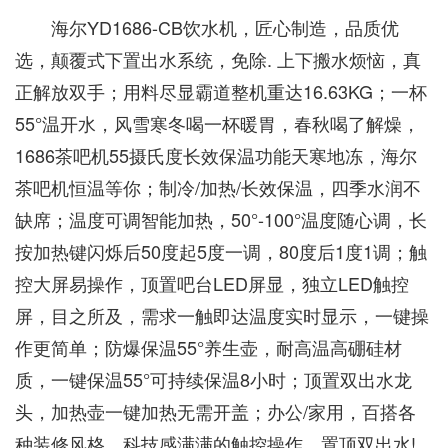
海尔YD1686-CB饮水机，匠心制造，品质优
选，颠覆式下置出水系统，免除. 上下搬水烦恼，真
正解放双手；用料尽显霸道整机重达16.63KG；一杯
55°温开水，风雪寒冬喝一杯暖胃，春秋喝了解燥，
1686茶吧机55摄氏度长效保温功能天寒地冻，海尔
茶吧机恒温等你；制冷/加热/长效保温，四季水润不
缺席；温度可调智能加热，50°-100°温度随心调，长
按加热键闪烁后50度起5度一调，80度后1度1调；触
控大屏易操作，顶置吧台LED屏显，独立LED触控
屏，目之所及，需求一触即达温度实时显示，一键操
作更简单；防爆保温55°养生壶，耐高温高硼硅材
质，一键保温55°可持续保温8小时；顶置双出水龙
头，加热壶一键加热无需开盖；办公/家用，百搭各
种装修风格，科技感满满的触控操作，置顶双出水!