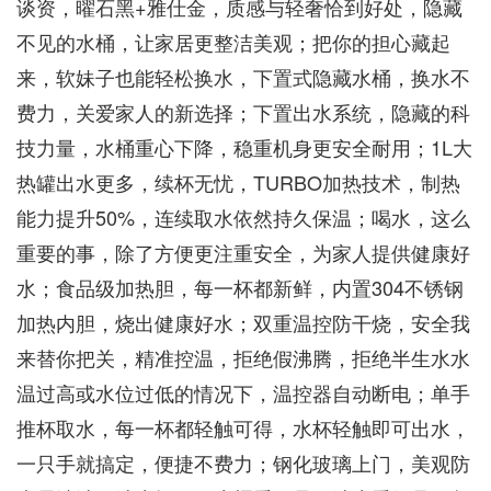
谈资，曜石黑+雅仕金，质感与轻奢恰到好处，隐藏
不见的水桶，让家居更整洁美观；把你的担心藏起
来，软妹子也能轻松换水，下置式隐藏水桶，换水不
费力，关爱家人的新选择；下置出水系统，隐藏的科
技力量，水桶重心下降，稳重机身更安全耐用；1L大
热罐出水更多，续杯无忧，TURBO加热技术，制热
能力提升50%，连续取水依然持久保温；喝水，这么
重要的事，除了方便更注重安全，为家人提供健康好
水；食品级加热胆，每一杯都新鲜，内置304不锈钢
加热内胆，烧出健康好水；双重温控防干烧，安全我
来替你把关，精准控温，拒绝假沸腾，拒绝半生水水
温过高或水位过低的情况下，温控器自动断电；单手
推杯取水，每一杯都轻触可得，水杯轻触即可出水，
一只手就搞定，便捷不费力；钢化玻璃上门，美观防