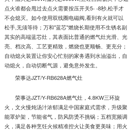
点火谁都会甩过去点火需要按压开关5- -8秒,松手才
不会熄灭。如今使用双线圈电磁阀,看到有火就可以
松手,无须等待；万和"蓝芯"燃烧长期使用不生锈名副
其实的高端蓝芯灶，其表面比普通的燃气灶光滑、光
亮、档次高、工艺更精致，燃烧也更顺畅、更充分；
自动熄火装置让你安心忙别的家务遇到水油溢出，自
动熄火，自动切断气源，避免意外发生。
荣事达JZT/Y-RB628A燃气灶
荣事达JZT/Y-RB628A燃气灶，4.8KW三环旋
火，文火慢炖汤汁浓郁满足中国家庭式需求，升级聚
能罩炉架，节能省气，防风防烫不挑锅；五档宽频调
火，满足各种烹饪火候精准控火让美食更美味；用火