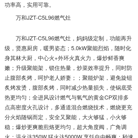
功率高，实用可靠。
万和JZT-C5L96燃气灶
万和JZT-C5L96燃气灶，妈妈级定制，功能再升
级，贤惠厨房，暖男姿态；5.0kW聚能烈焰，随时化
身其林大厨，中心火+外环火真火力，爆炒鲜香爽
嫩；升级聚能架，锁住热量，炒菜效率提升，同时防
止腹部炙烤，呵护老人娇妻；；聚能炉架，避免旋钮
炙烤发烫，腹部炙烤，同时减少热量损失，使锅底受
热更均匀；全进风设计燃气与氧气的黄金CP双排多
点高密度火孔设计，多通道混合燃烧技术，燃烧更充
分火焰随锅而定，安全又聚能，大火够猛，小火够
稳；爆炒更爽脆煎烙更均匀，超大角度阀，广角调
火；温火达350W,猛火达5000W,烹饪自由畅爽；秒速