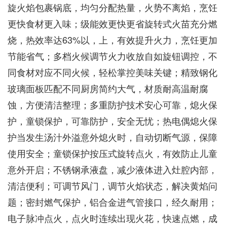
旋火焰包裹锅底，均匀分配热量，火势不离焰，烹饪
更快食材更入味；级能效更快更省旋转式火苗充分燃
烧，热效率达63%以，上，有效提升火力，烹饪更加
节能省气；多档火候调节火力收放自如旋钮调控，不
同食材对应不同火候，轻松掌控美味关键；精致钢化
玻璃面板匹配不同厨房简约大气，材质耐高温耐腐
蚀，方便清洁整理；多重防护技术安心可靠，熄火保
护，童锁保护，可靠防护，安全无忧；热电偶熄火保
护当发生汤汁外溢意外熄火时，自动切断气源，保障
使用安全；童锁保护按压式旋转点火，有效防止儿童
意外开启；不锈钢承液盘，减少液体进入灶腔内部，
清洁便利；可调节风门，调节火焰状态，解决黄焰问
题；密封燃气保护，铝合金进气管接口，经久耐用；
电子脉冲点火，点火时连续出现火花，快速点燃，成