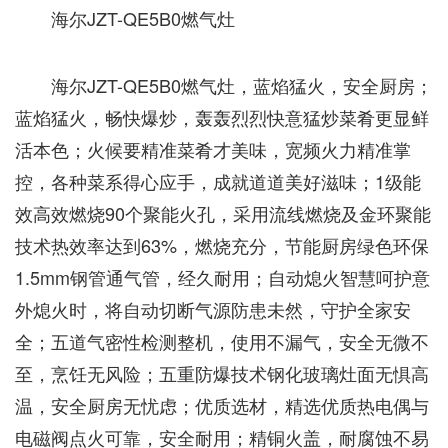
海尔JZT-QE5B0燃气灶
海尔JZT-QE5B0燃气灶，蓝焰猛火，安全厨房；
蓝焰猛火，畅快爆炒，轰轰烈烈快意猛炒菜肴更显鲜
活本色；火候要精准菜肴才美味，宽频火力精准掌
控，各种菜系得心应手，成就道道美好滋味；1级能
效高效燃烧90个聚能火孔，采用流线燃烧及金环聚能
技术热效率达到63%，燃烧充分，节能厨房绿色环保
1.5mm钢管通气管，经久耐用；自动熄火智慧呵护意
外熄火时，将自动切断气源防患未然，守护全家安
全；五道气密性检测整机，使用不漏气，安全无微不
至，烹饪无风险；五重防爆技术钢化玻璃灶面无惧高
温，安全厨房无忧虑；优质选材，精选优质热电偶与
电磁阀点火可靠，安全耐用；精铜火盖，耐腐蚀不易