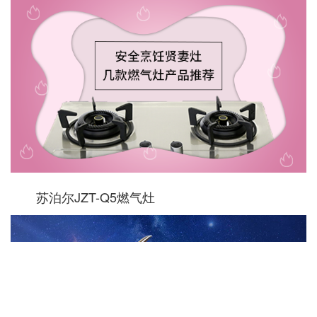
苏泊尔JZT-Q5燃气灶