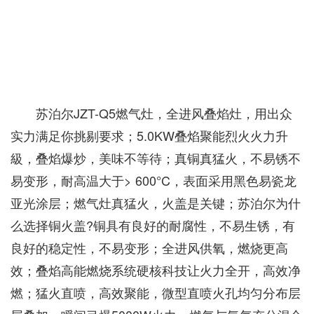
苏泊尔JZT-Q5燃气灶，全进风叠焰灶，用出众
实力满足你挑剔要求；5.0KW叠焰聚能烈火火力升
級，叠焰爆炒，美味不等待；真铜真猛火，不易锈不
易变形，耐高温大于> 600°C，表面采用黑色易瓷龙
亚光涂层；燃气灶真猛火，火盖是关键；苏泊尔为什
么选择铜火盖?铜具有良好的耐腐性，不易生锈，有
良好的稳定性，不易变形；全进风供氧，燃烧更高
效；叠焰高能燃烧系统硬核科技让火力全开，高效净
燃；猛火直喷，高效聚能，微型直喷火孔均匀分布层