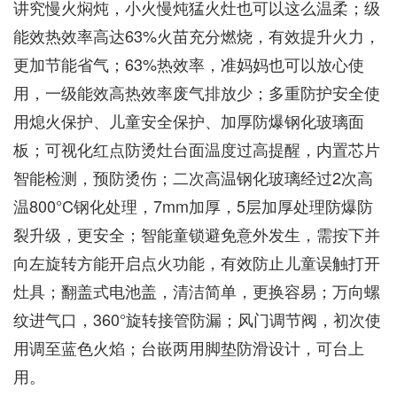
讲究慢火焖炖，小火慢炖猛火灶也可以这么温柔；级
能效热效率高达63%火苗充分燃烧，有效提升火力，
更加节能省气；63%热效率，准妈妈也可以放心使
用，一级能效高热效率废气排放少；多重防护安全使
用熄火保护、儿童安全保护、加厚防爆钢化玻璃面
板；可视化红点防烫灶台面温度过高提醒，内置芯片
智能检测，预防烫伤；二次高温钢化玻璃经过2次高
温800°C钢化处理，7mm加厚，5层加厚处理防爆防
裂升级，更安全；智能童锁避免意外发生，需按下并
向左旋转方能开启点火功能，有效防止儿童误触打开
灶具；翻盖式电池盖，清洁简单，更换容易；万向螺
纹进气口，360°旋转接管防漏；风门调节阀，初次使
用调至蓝色火焰；台嵌两用脚垫防滑设计，可台上
用。