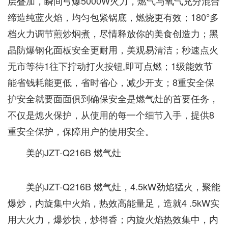
层叠加，瞬间弓爆5000W火力，燃气与氧气充分混合
缔造纯蓝火焰，均匀包紧锅底，燃烧更有效；180°多
档火力调节煎炒焖煮，尽情释放你的美食创造力；黑
晶防爆钢化面板安全更耐用，美观易清洁；秒速点火
无市等待1往下拧动打火按钮,即可点燃；1级能效节
能省钱耗能更低，省时省心，减少开支；8重安全保
护安全就要面面俱到确保安全是燃气灶的首要任务，
不仅是熄火保护，从使用的每一个细节入手，提供8
重安全保护，保障用户的使用安全。
美的JZT-Q216B 燃气灶
美的JZT-Q216B 燃气灶，4.5kW劲焰猛火，聚能
爆炒，内旋集中火焰，热效高能量足，造就4 .5kW实
用大火力，爆炒快，炒得香；内旋火焰热效集中，内