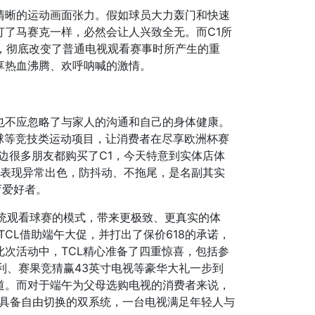
清晰的运动画面张力。假如球员大力轰门和快速
了马赛克一样，必然会让人兴致全无。而C1所
，彻底改变了普通电视观看赛事时所产生的重
享热血沸腾、欢呼呐喊的激情。
也不应忽略了与家人的沟通和自己的身体健康。
球等竞技类运动项目，让消费者在尽享欧洲杯赛
边很多朋友都购买了C1，今天特意到实体店体
面表现异常出色，防抖动、不拖尾，是名副其实
育爱好者。
了传统观看球赛的模式，带来更极致、更真实的体
CL借助端午大促，并打出了保价618的承诺，
次活动中，TCL精心准备了四重惊喜，包括参
利、赛果竞猜赢43英寸电视等豪华大礼一步到
道。而对于端午为父母选购电视的消费者来说，
高，具备自由切换的双系统，一台电视满足年轻人与