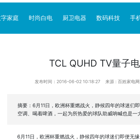
数字家庭
时尚白电
厨卫电器
数码科技
手
TCL QUHD TV量子
发布时间：2016-06-02 10:18:27
来源 : 百姓家电网
摘要：6月11日，欧洲杯重燃战火，静候四年的球迷们即
空调、喝着啤酒，一起为所热爱的球队助威呐喊也是一
6月11日，欧洲杯重燃战火，静候四年的球迷们即便无缘