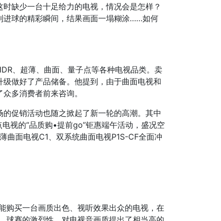
这时缺少一台十足给力的电视，情况会是怎样？
到进球的精彩瞬间，结果画面一塌糊涂……如何
DR、超薄、曲面、量子点等各种电视品类。卖
升级做好了产品储备。他提到，由于曲面电视和
了众多消费者前来咨询。
场的促销活动也随之掀起了新一轮的高潮。其中
点电视的“品质购•提前go”钜惠端午活动，盛况空
超薄曲面电视C1、双系统曲面电视P1S-CF全面冲
望能购买一台画质出色、视听效果出众的电视，在
解，球赛的激烈性，对电视音画质提出了相当高的