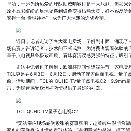
啤酒，一起为所热爱的球队助威呐喊也是一大乐趣。但如果
原本五彩缤纷的足球场遇到偏色变得枯焉焦黄，好不容易等
安得一台“看球神器”，成为广大球迷的迫切希望。
近日，记者走访了各大家电卖场，了解到市面上涌现了H
场负责人告诉记者，技术的不断成熟，为消费者观看体验的
量子点电视具备极致画质、看球赛沉浸感更强的特征，吸引
走访中记者也了解到，欧洲杯期间恰逢端午节，家电卖
TCL更是在6月8日—6月12日，启动了涵盖曲面电视、量子
前。活动期间，TCL的 QUHD TV量子点电视C2、9.9mm
击，为球迷感受欧洲杯激情提供了最好的神器。
TCL QUHD TV量子点电视C2
“无法亲临现场感受紧张的赛事氛围，趁着端午假期希
家也能享受身临其境的看球体验。”有消费者如是说。据了