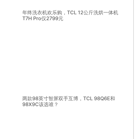
年终洗衣机欢乐购，TCL 12公斤洗烘一体机
T7H Pro仅2799元
两款98英寸智屏双手互博，TCL 98Q6E和
98X9C该选谁？