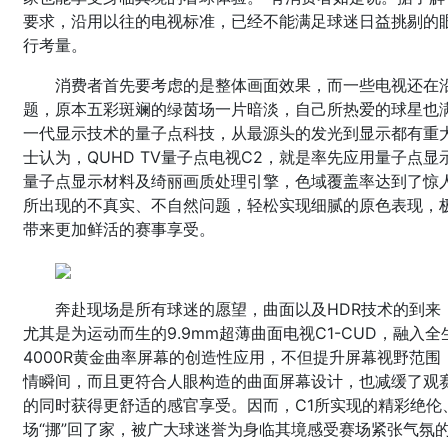
要求，沿用以往的电视标准，已经不能满足球迷日益挑剔的
行考量。
消费者首先要考虑的是整体画面效果，而一些电视还在
题，原本五彩斑斓的绿茵场一片暗淡，自己所热爱的球星也满
一代显示技术的量子点科技，从最源头的发光到显示都有重
士认为，QUHD TV量子点电视C2，就是率先应用量子点
量子点显示材料及绮丽画质处理引擎，色域覆盖率达到了惊人的 
所出现的不真实、不自然问题，轻松实现细腻的原色表现，
带来更加鲜活的赛事享受。
奔赴现场是所有球迷的愿望，曲面以及HDR技术的到来
尤其是为运动而生的9.9mm超薄曲面电视C1-CUD，融入
4000R黄金曲率屏幕的创造性应用，不但提升屏幕视野范
情瞬间，而且更符合人眼构造的曲面屏幕设计，也减缓了观
的同时获得更舒适的感官享受。因而，C1所实现的精彩绝伦
场“挪”回了家，被广大球迷誉为身临其境感受赛场紧张气氛