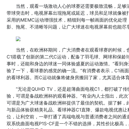
当然，观看一场激动人心的球赛还需要极致流畅，足够
带球突击时，电视屏幕出现拖尾或延迟，球员和足球就像被打
采用的MEMC运动增强技术，精细到每一帧画面的优化处理
影、拖尾、不清晰等问题，让广大球迷在电视屏幕前也能尽
当然，在欧洲杯期间，广大消费者在观看球赛的时候，
C1搭载了创新的第二代C运动，配备了羽毛球、网球和保龄
事时，还能和身边的球迷一同体验盛夏的运动激情。“看到身
验了一下，看球赛的感觉的确一流。”有消费者表示，C1画
的看球利器。而C运动就像将健身房搬回了家，尤其适合体
“无论是QUHD TV，还是超薄曲面电视C1，都打破
验，可谓是备战欧洲杯的观看神器。”有业内人士指出，此次T
可谓是为广大球迷备战欧洲杯提供了最佳的契机。据了解，此
与新品体验获精美礼品、看球神器C1直降、爆款电视优惠让
位，让利空前，一举打通了高端电视与普通消费者之间的通
双系统曲面电视P1S-CF是一个不错的选择，其性价比极