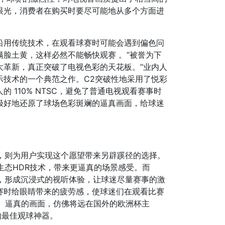
眼光，消费者在购买时要尽可能地从多个方面进
沿用传统技术，在观看球赛时可能会遇到偏色问
脸土黄，这样必然不能畅快观赛 。“被誉为下
大革新，真正突破了电视色彩的天花板。”业内人
显示技术的一个典范之作。C2突破性地采用了悦彩
110% NTSC，避免了普通电视观看赛事时
极好地还原了球场色彩斑斓的逼真画面，给球迷
，则为用户实现这个愿望带来另辟蹊径的选择。
全生态HDR技术，带来更逼真的场景感受。而
围，形成沉浸式的视听体验，让球迷尽量赛事的激
赛时给眼睛带来的疲劳感，使球迷们在观看比赛
、逼真的画面，仿佛将远在国外的欧洲杯主
的最佳观球神器。