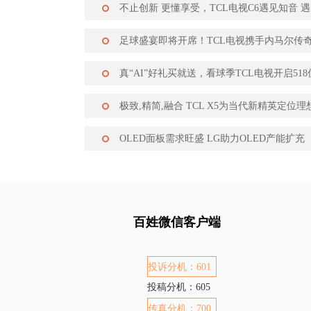
不止创新 更懂享受，TCL电视C6遇见知音 遇见20
足球盛宴即将开席！TCL电视携手内马尔传
真“AI”好礼买就送，看球季TCL电视开启51
极致,精简,融合 TCL X5为当代新精英定位
OLED面板需求旺盛 LG助力OLED产能扩充
百姓微信客户端
投诉分机：601
投稿分机：605
传真分机：700