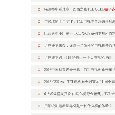
喝酒撸串看球赛，巴西之夜TCL QLED
量子
与篮球的十年坚守，TCL电视体育营销开启
巴西勇夺小组第一 TCL X/C/P系列电视还原
足球盛宴来袭，该选一台怎样的电视机备战
足球盛宴遇上618 给自己一个买电视的理由
2018中国创造峰会开幕，TCL电视创新开拓
2018 CES Asia TCL电视向全球宣示“中国
618燃爆盛夏狂欢 内马尔勇夺金靴奖，TCL
用顶级彩电看世界杯是一种什么样的体验？