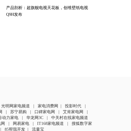
产品剖析：超旗舰电视天花板，创维壁纸电视
Q9H发布
|
光明网家电频道
|
家电消费网
|
投影时代
|
网
|
苏宁易购
|
口碑家电网
|
艾肯家电网
|
谷动力家电
|
华龙网3C
|
中关村在线家电频道
电网
|
网易家电
|
IT168家电频道
|
搜狐数字家
|
85帮我开发
|
流量宝