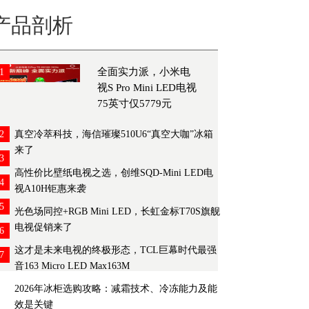
产品剖析
全面实力派，小米电
1
视S Pro Mini LED电视
75英寸仅5779元
2
真空冷萃科技，海信璀璨510U6“真空大咖”冰箱
来了
3
高性价比壁纸电视之选，创维SQD-Mini LED电
4
视A10H钜惠来袭
5
光色场同控+RGB Mini LED，长虹金标T70S旗舰
电视促销来了
6
这才是未来电视的终极形态，TCL巨幕时代最强
7
音163 Micro LED Max163M
2026年冰柜选购攻略：减霜技术、冷冻能力及能
效是关键