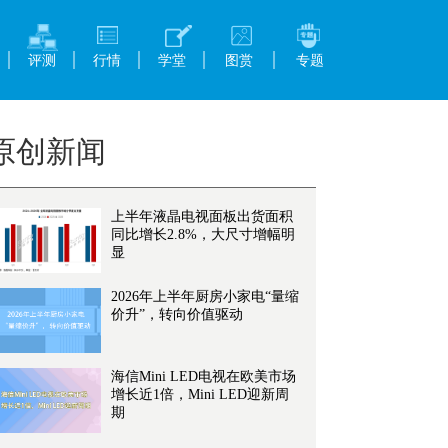
评测
行情
学堂
图赏
专题
原创新闻
上半年液晶电视面板出货面积
同比增长2.8%，大尺寸增幅明
显
2026年上半年厨房小家电“量缩
价升”，转向价值驱动
海信Mini LED电视在欧美市场
增长近1倍，Mini LED迎新周
期