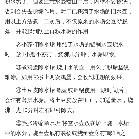
积水垢了。但要注意水壶煮山芋后，内壁不要擦洗，
否则会失去除垢作用。对于已积满了水垢的旧水壶，
用以上方法煮一二次后，不仅原来的水垢会逐渐脱
落，并能起到防止再积水垢的作用。
②小苏打除水垢 用结了水垢的铝制水壶烧水
时，放1小匙小苏打，烧沸几分钟，水垢即除。
③煮鸡蛋除水垢 烧开水的壶，用久了积垢坚硬
难除。如用它煮上两次鸡蛋，会收到理想的效果。
④土豆皮除水垢 铝壶或铝锅使用一段时间后，
会结有薄层水垢。将土豆皮放在里面，加适量水，烧
沸，煮10分钟左右即可除去。
⑤热胀冷缩除水垢 将空水壶放在炉上烧干水垢
中的水分，烧至壶底有裂纹或烧至壶底有“嘭”响之