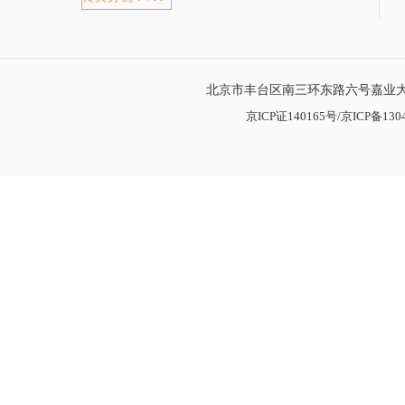
北京市丰台区南三环东路六号嘉业大厦
京ICP证140165号/京ICP备1304