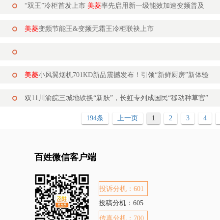
“双王”冷柜首发上市
美菱
率先启用新一级能效加速变频普及
美菱
变频节能王&变频无霜王冷柜联袂上市
美菱
小风翼烟机701KD新品震撼发布！引领“新鲜厨房”新体验
双11川渝皖三城地铁换“新肤”，长虹专列成国民“移动种草官”
194条
上一页
1
2
3
4
百姓微信客户端
投诉分机：601
投稿分机：605
传真分机：700