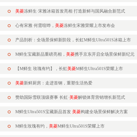
美菱
冻鲜生·宋雅冰箱首发亮相 打造新鲜与国风融合新范式
心有宋雅 何需喧哗，
美菱
冻鲜生宋雅荣耀上市发布会
产品剖析：全场景保鲜新阶段，长虹M鲜生Ultra501S冰箱上市
M鲜生宝藏新品重磅亮相，
美菱
携手京东开启全场景保鲜新纪元
【M鲜生 玫瑰有约】，长虹
美菱
M鲜生Ultra501S荣耀上市
美菱
新鲜厨房：走进首钢，重塑生活热爱
赞助国际雪联顶级赛事 长虹·
美菱
解锁体育营销增长新范式
M鲜生Ultra501S宝藏新品首发
美菱
构建全场景保鲜解决方案
M鲜生玫瑰有约，
美菱
M鲜生Ultra501S荣耀上市