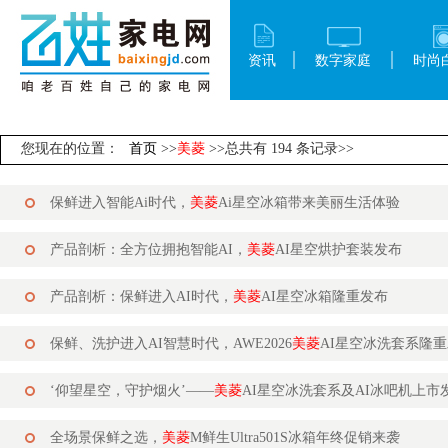
资讯
数字家庭
时尚
您现在的位置：
首页
>>
美菱
>>总共有 194 条记录>>
保鲜进入智能Ai时代，
美菱
Ai星空冰箱带来美丽生活体验
产品剖析：全方位拥抱智能AI，
美菱
AI星空烘护套装发布
产品剖析：保鲜进入AI时代，
美菱
AI星空冰箱隆重发布
保鲜、洗护进入AI智慧时代，AWE2026
美菱
AI星空冰洗套系隆
‘仰望星空，守护烟火’——
美菱
AI星空冰洗套系及AI冰吧机上市
全场景保鲜之选，
美菱
M鲜生Ultra501S冰箱年终促销来袭