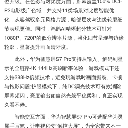
位升级。在色彩与对比度方面，屏幕覆盖100% DCI-
P3电影级广色域，并支持11类场景对比度智能优
化，从容驾驭多元风格片源，暗部层次与边缘轮廓细
节表现更佳。同时，鸿鹄AI精晰超分技术可针对
1080P、720P的低分辨率片源，强化细节呈现与边缘
轮廓，显著提升画面清晰度。
此外，华为智慧屏S7 Pro支持从输入、解码到显
示的全链路4K 144Hz高刷新率体验，游戏模式下还
支持288Hz倍频技术，避免玩游戏时画面撕裂、卡顿
与拖影问题;护眼模式下，纯DC调光技术可有效消除
屏幕频闪，亮度输出如自然光般平稳柔和，真正实现
久看不倦。
智能交互方面，华为智慧屏S7 Pro可选配华为灵
犀手写笔，让电视秒变“触控大屏”，为全家带来不一