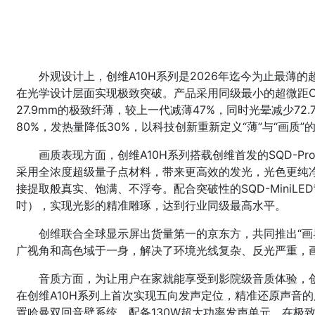
外观设计上，创维A10H系列是2026年迄今为止最薄
在光学设计层面实现极致突破。产品采用同级最小的超微距O
27.9mm的极致纤薄，较上一代减薄47%，同时光晕减少72
80%，发热量降低30%，以科技创新重新定义“薄”与“画质”
画质表现方面，创维A10H系列搭载创维首发的SQD-
采用全浓度超级量子点材料，带来更高效的发光，光色更纯
接提取般真实、饱满、不浮夸。配合突破性的SQD-MiniLED
吋），实现光影的精准雕琢，达到行业同级最高水平。
创维联合全球显示屏出货量第一的京东方，共同推出“画
广视角和高色域于一身，解决了环境光线复杂、反光严重，
音质方面，为让用户在家就能享受到影院级音质体验，
在创维A10H系列上首次实现五向发声定位，精准还原声音
置哈曼双回音壁系统，配备130W超大功率发声单元，在极