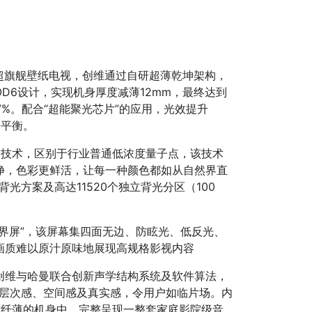
的超旗舰壁纸电视，创维通过自研超薄乾坤架构，
D6设计，实现机身厚度减薄12mm，最终达到
.7%。配合“超能聚光芯片”的应用，光效提升
的平衡。
Pro技术，区别于行业普通低浓度量子点，该技术
净，色彩更鲜活，让每一种颜色都如从自然界直
背光方案及高达11520个独立背光分区（100
界屏”，该屏幕集四面无边、防眩光、低反光、
画质难以原汁原味地展现高规格影视内容
创维与哈曼联合创新声学结构系统及软件算法，
的层次感、空间感及真实感，令用户如临片场。内
致纤薄的机身中，完整呈现一整套家庭影院级音