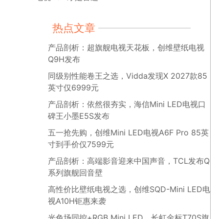
热点文章
产品剖析：超旗舰电视天花板，创维壁纸电视
Q9H发布
同级别性能卷王之选，Vidda发现X 2027款85
英寸仅6999元
产品剖析：依然很夯实，海信Mini LED电视口
碑王小墨E5S发布
五一抢先购，创维Mini LED电视A6F Pro 85英
寸到手价仅7599元
产品剖析：高端影音迎来中国声音，TCL发布Q
系列旗舰回音壁
高性价比壁纸电视之选，创维SQD-Mini LED电
视A10H钜惠来袭
光色场同控+RGB Mini LED，长虹金标T70S旗