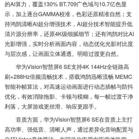
的AI算力，覆盖130% BT.709广色域与10.7亿色显
示，加上逐台GAMMA校准，色彩还原精准自然；支
持鸿鹄清晰AI超分增强技术，AI超分技术智能提升低
清片源分辨率，还原4K级细腻细节；还有鸿鹄对比AI
光影增强，实时分析画面内容，动态优化光影对比度
与层次感，让画面立体通透、明暗过渡更自然。
华为Vision智慧屏6 SE支持4K 144Hz全链路高
刷+288Hz倍频流畅技术，搭载鸿鹄迅晰流畅 MEMC
智能补帧算法，对高速运动画面进行动态插帧与防抖
优化，有效消除拖影、卡顿与模糊，每一帧过渡干净
利落，大屏游戏更丝滑、响应更跟手。
音质方面，华为Vision智慧屏6 SE在音质上主打
高功率、强低音、清晰人声，通过差异化音响配置与
自研Histen音效算法，在同价位电视中听觉体验突