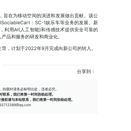
，旨在为移动空间的演进和发展做出贡献。该公
ociableCart：SC-1娱乐车等业务的发展。新
，利用AI(人工智能)和传感技术提供安全可靠的
人产品和服务的研发和商业化。
导，计划于2022年9月完成向新公司的转入。
分享到：
，转载时请务必标明出处，违者必究。
时联系，我们将第一时间协助处理。
有侵权请与本站联系，我们将第一时间协助处理。
712389@qq.com