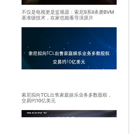
不仅是电视更是监视器：索尼9系II承袭BVM
基准级技术，在家也能看导演原片
索尼拟向TCL出售家庭娱乐业务多数股权，
交易约10亿美元