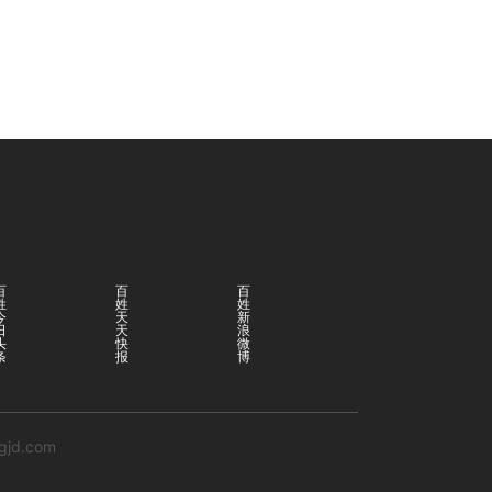
百
百
百
姓
姓
姓
今
天
新
日
天
浪
头
快
微
条
报
博
ngjd.com