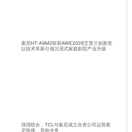
索尼HT-A9M2斩获AWE2026艾普兰创新奖
以技术革新引领沉浸式家庭影院产业升级
强强联合，TCL与索尼成立合资公司运营索
尼电视、音响业务