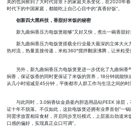
美的也洞察到了大时代背景下的家庭关系变化，在2020年
时代下的中国家庭，都能吃上自己心目中的“真香好饭”。
创新四大黑科技，香甜好米饭的秘密
新九曲焖香压力电饭煲能够“又好又快，煮出一碗香甜好
新九曲焖香压力电饭煲搭载全行业最大最深的立体大火力
热对流，热量直接传递，米粒360°搅拌翻滚沸腾，让米粒
另外，新九曲焖香压力电饭煲更进一步优化了九曲焖香
焖香，保证饭香的同时更保证了米饭的营养，18分钟就能快
从几小时缩减至45分钟，平衡都市人群工作与生活之间的时
与此同时，3.0焖香钛金鼎釜内胆选用晶钻PEEK 涂
证十年不脱落。不仅如此，这款电饭煲还拥有业界首创“一锅
同需求放置相应食材，开启同步烹饪模式，上层蒸出劲道米
口感的偏好，实现真正众口可调”。