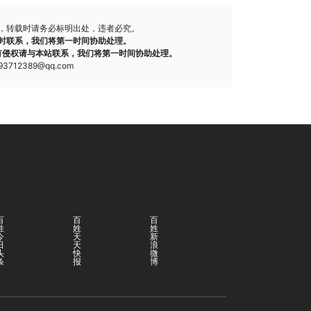
，转载时请务必标明出处，违者必究。
时联系，我们将第一时间协助处理。
有侵权请与本站联系，我们将第一时间协助处理。
712389@qq.com
百
百
百
姓
姓
姓
今
天
新
日
天
浪
头
快
微
条
报
博