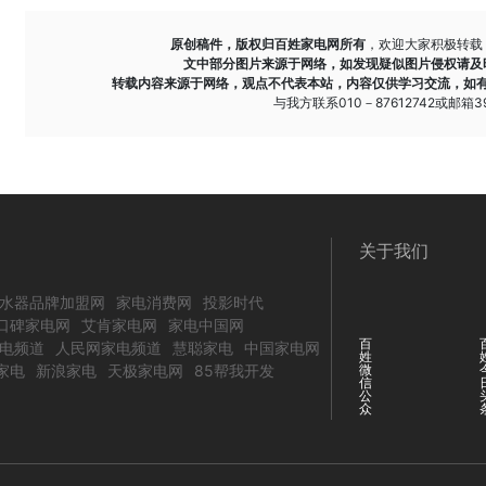
原创稿件，版权归百姓家电网所有
，欢迎大家积极转载
文中部分图片来源于网络，如发现疑似图片侵权请及
转载内容来源于网络，观点不代表本站，内容仅供学习交流，如
与我方联系010－87612742或邮箱393
关于我们
水器品牌加盟网
家电消费网
投影时代
口碑家电网
艾肯家电网
家电中国网
百
电频道
人民网家电频道
慧聪家电
中国家电网
姓
家电
新浪家电
天极家电网
85帮我开发
微
信
公
众