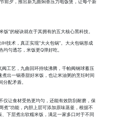
春节前夕，推出新九曲焖香压力电饭煲，让每个新
米饭”的秘诀就在于其拥有的五大核心黑科技。
IH技术，真正实现“大火包锅”。大火包锅形成
受热均匀透芯，米饭更Q弹好吃。
气阀工艺，九曲回环持续沸腾，千帕阀钢球蓄压
速煮出一锅香甜好米饭，也让米油粥的烹饪时间
间分配矛盾。
层，不仅让食材受热更均匀，还能有效防刮耐磨，保
两煮”功能，内胆上层可添加原味蒸釜，根据不
饭、下层煮出软糯米饭，满足一家多口对于不同