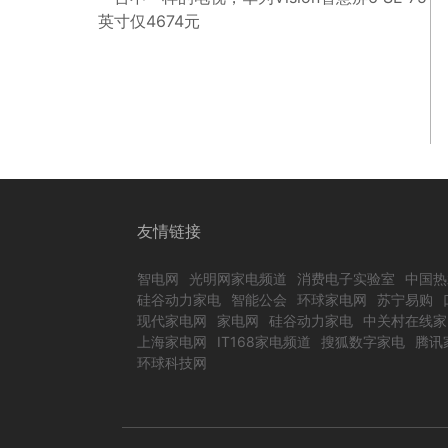
英寸仅4674元
友情链接
智电网
光明网家电频道
消费电子实验室
中国热
硅谷动力家电
智能公会
环球家电网
苏宁易购
现代家电网
家电网
硅谷动力家电
中关村在线家
上海家电网
IT168家电频道
搜狐数字家电
腾讯
环球科技网