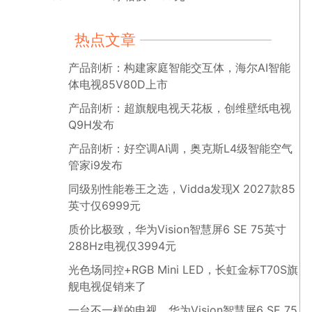
热点文章
产品剖析：构建家庭智能交互体，海尔AI智能
体电视85V80D上市
产品剖析：超旗舰电视天花板，创维壁纸电视
Q9H发布
产品剖析：好空调AI调，奥克斯L4级智能空气
管家i9发布
同级别性能卷王之选，Vidda发现X 2027款85
英寸仅6999元
质价比极致，华为Vision智慧屏6 SE 75英寸
288Hz电视仅3994元
光色场同控+RGB Mini LED，长虹金标T70S旗
舰电视促销来了
一台不一样的电视，华为Vision智慧屏6 SE 75