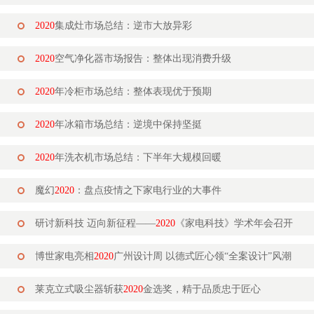
2020
集成灶市场总结：逆市大放异彩
2020
空气净化器市场报告：整体出现消费升级
2020
年冷柜市场总结：整体表现优于预期
2020
年冰箱市场总结：逆境中保持坚挺
2020
年洗衣机市场总结：下半年大规模回暖
魔幻
2020
：盘点疫情之下家电行业的大事件
研讨新科技 迈向新征程——
2020
《家电科技》学术年会召开
博世家电亮相
2020
广州设计周 以德式匠心领“全案设计”风潮
莱克立式吸尘器斩获
2020
金选奖，精于品质忠于匠心