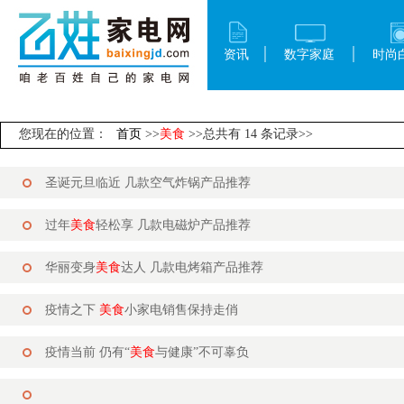
资讯
数字家庭
时尚
您现在的位置：
首页
>>
美食
>>总共有 14 条记录>>
圣诞元旦临近 几款空气炸锅产品推荐
过年
美食
轻松享 几款电磁炉产品推荐
华丽变身
美食
达人 几款电烤箱产品推荐
疫情之下
美食
小家电销售保持走俏
疫情当前 仍有“
美食
与健康”不可辜负