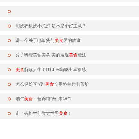
用洗衣机洗小龙虾 是不是个好主意？
讲一个关于电饭煲与
美食
界的故事
分子料理美轮美奂 美的展现
美食
魔法
美食
解读人生 用TCL冰箱吃出幸福感
怎么轻松享“瘦”
美食
？用格兰仕电蒸炉
端午
美食
，营养纯“蒸”来华帝
走，去格兰仕尝尝世界
美食
！