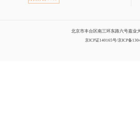
北京市丰台区南三环东路六号嘉业大厦
京ICP证140165号/京ICP备1304