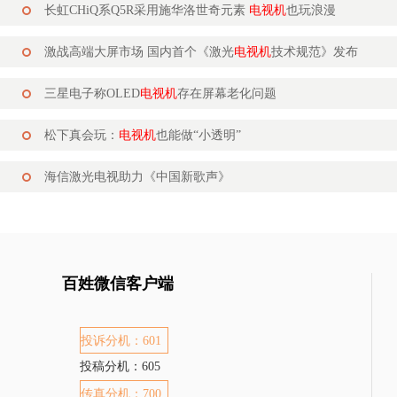
长虹CHiQ系Q5R采用施华洛世奇元素
电视机
也玩浪漫
激战高端大屏市场 国内首个《激光
电视机
技术规范》发布
三星电子称OLED
电视机
存在屏幕老化问题
松下真会玩：
电视机
也能做“小透明”
海信激光电视助力《中国新歌声》
百姓微信客户端
投诉分机：601
投稿分机：605
传真分机：700